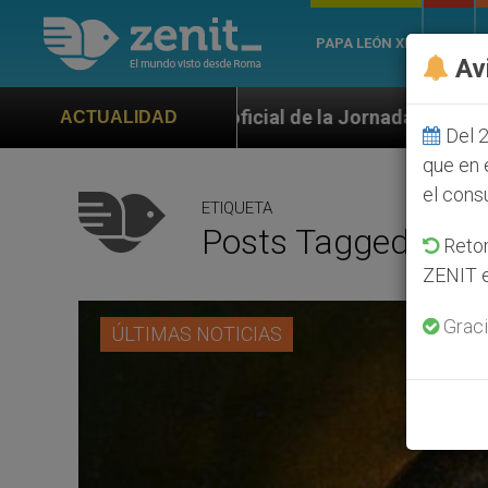
PAPA LEÓN XIV
ROMA
Av
icial de la Jornada Mundial de la Juventud Seúl 2027
ACTUALIDAD
Del 2
que en 
el cons
ETIQUETA
Posts Tagged ‘padr
Retom
ZENIT e
Graci
ÚLTIMAS NOTICIAS