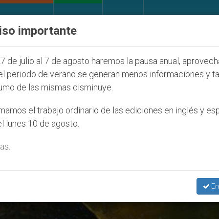
IGLESIA Y MUNDO
DOCUMENTOS
DONATIVOS
iso importante
ONU se pronuncia ante caso de obispo católico
7 de julio al 7 de agosto haremos la pausa anual, aprovec
el periodo de verano se generan menos informaciones y t
umo de las mismas disminuye.
e De La Patria’
amos el trabajo ordinario de las ediciones en inglés y es
l lunes 10 de agosto.
as.
En