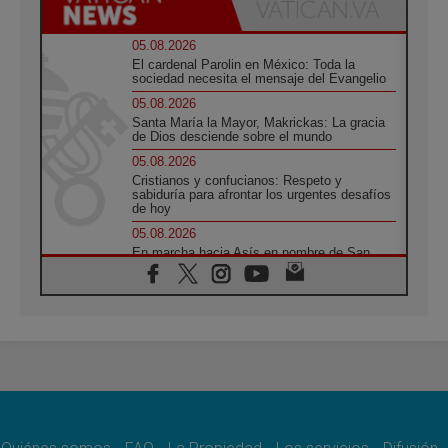
05.08.2026
El cardenal Parolin en México: Toda la
sociedad necesita el mensaje del Evangelio
05.08.2026
Santa María la Mayor, Makrickas: La gracia
de Dios desciende sobre el mundo
05.08.2026
Cristianos y confucianos: Respeto y
sabiduría para afrontar los urgentes desafíos
de hoy
05.08.2026
En marcha hacia Asís en nombre de San
Francisco, a la espera de León
05.08.2026
Venezuela, Padre Pagniello: "En medio del
dolor, una Iglesia que no se rinde"
05.08.2026
La Fuerza del "Círculo de Héroes" con el
Papa en la Audiencia General
05.08.2026
Nuncio en Ucrania: Preocupa escuchar a
quienes bendicen la guerra