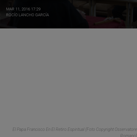
MAR 11, 2016 17:29
ROCÍO LANCHO GARCÍA
El Papa Francisco En El Retiro Espiritual (Foto Copyright Osservatore
Romano)