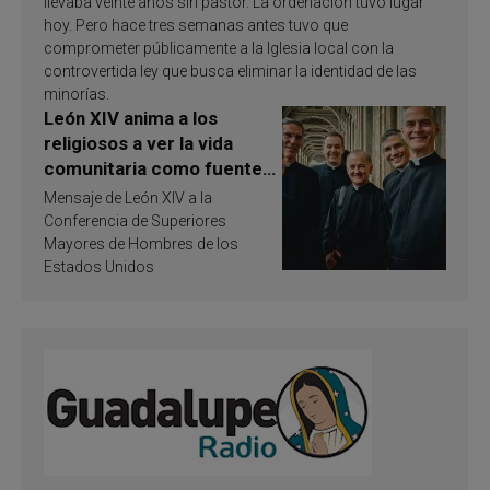
llevaba veinte años sin pastor. La ordenación tuvo lugar
hoy. Pero hace tres semanas antes tuvo que
comprometer públicamente a la Iglesia local con la
controvertida ley que busca eliminar la identidad de las
minorías.
León XIV anima a los
religiosos a ver la vida
comunitaria como fuente
de inspiración y
Mensaje de León XIV a la
santificación
Conferencia de Superiores
Mayores de Hombres de los
Estados Unidos