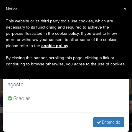
ES
Notice
×
x
Aviso importante
This website or its third party tools use cookies, which are
necessary to its functioning and required to achieve the
Del 27 de julio al 7 de agosto haremos la pausa
ETIQUETA
purposes illustrated in the cookie policy. If you want to know
anual, aprovechando que en el periodo de verano
Posts Tagged ‘padre
more or withdraw your consent to all or some of the cookies,
please refer to the
cookie policy
.
se generan menos informaciones y también el
Ermes Ronchi’
consumo de las mismas disminuye.
By closing this banner, scrolling this page, clicking a link or
continuing to browse otherwise, you agree to the use of cookies.
Retomamos el trabajo ordinario de las ediciones
en inglés y español de ZENIT el lunes 10 de
ÚLTIMAS NOTICIAS
agosto.
Gracias.
'Lo contrario del amor no es el odio, sino la indiferencia'
Entendido