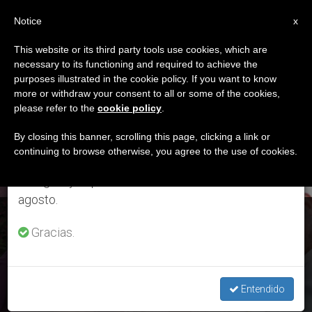
ES
Notice
×
x
Aviso importante
This website or its third party tools use cookies, which are
necessary to its functioning and required to achieve the
Del 27 de julio al 7 de agosto haremos la pausa
ETIQUETA
purposes illustrated in the cookie policy. If you want to know
anual, aprovechando que en el periodo de verano
Posts Tagged ‘Padre
more or withdraw your consent to all or some of the cookies,
please refer to the
cookie policy
.
se generan menos informaciones y también el
Raymundo’
consumo de las mismas disminuye.
By closing this banner, scrolling this page, clicking a link or
continuing to browse otherwise, you agree to the use of cookies.
Retomamos el trabajo ordinario de las ediciones
en inglés y español de ZENIT el lunes 10 de
ÚLTIMAS NOTICIAS
agosto.
Coronavirus en Amazonía peruana: Sacerdotes consiguen
Gracias.
planta de oxígeno para Iquitos
MAY 05, 2020 11:13
Entendido
ESTHER NUÑEZ BALBÍN