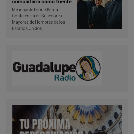
comunitaria como fuente
de inspiración y
Mensaje de León XIV a la
santificación
Conferencia de Superiores
Mayores de Hombres de los
Estados Unidos