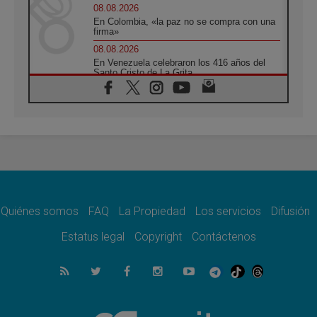
08.08.2026
En Colombia, «la paz no se compra con una
firma»
08.08.2026
En Venezuela celebraron los 416 años del
Santo Cristo de La Grita
08.08.2026
El Papa: en Santa Ágata contemplamos la
victoria del amor sobre la muerte
08.08.2026
León XIV visitará el Santuario de la Madre
del Buen Consejo de Genazzano
07.08.2026
Filipinas: el Vicariato Apostólico de Calapán
se convierte en diócesis
Quiénes somos
FAQ
La Propiedad
Los servicios
Difusión
07.08.2026
Honduras: Los desplazados invisibles de una
Estatus legal
Copyright
Contáctenos
crisis olvidada
07.08.2026
Bokalic: "En Argentina el Papa León señalará
el compromiso del cristiano"
07.08.2026
La matanza de niños en Gaza no cesa: 300