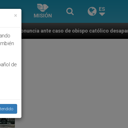
ES
×
MISIÓN
aso de obispo católico desaparecido por la dictadura
hando
ambién
pañol de
tendido