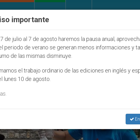
IGLESIA Y MUNDO
DOCUMENTOS
DONATIVOS
iso importante
la Juventud Seúl 2027
ONU se pronuncia ante c
7 de julio al 7 de agosto haremos la pausa anual, aprovec
el periodo de verano se generan menos informaciones y t
umo de las mismas disminuye.
es Vulnerables’
amos el trabajo ordinario de las ediciones en inglés y es
l lunes 10 de agosto.
as.
En