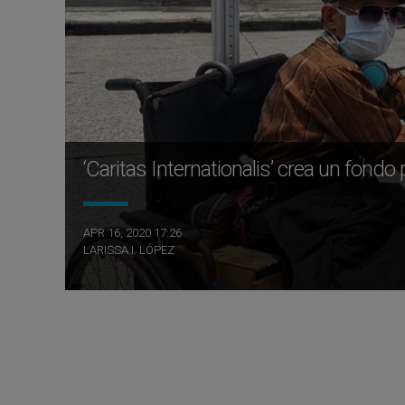
‘Caritas Internationalis’ crea un fond
APR 16, 2020 17:26
LARISSA I. LÓPEZ