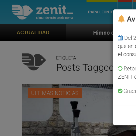
PAPA LEÓN XIV
ROMA
Av
Himno oficial de la Jornada Mundial de 
ACTUALIDAD
Del 2
que en 
el cons
ETIQUETA
Posts Tagged ‘país
Retom
ZENIT e
Graci
ÚLTIMAS NOTICIAS