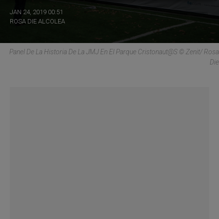
JAN 24, 2019 00:51
ROSA DIE ALCOLEA
Panel De La Historia De La JMJ En El Parque Cristonaut@s © Zenit/ Rosa
Die