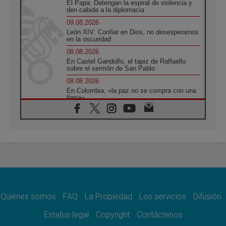
El Papa: Detengan la espiral de violencia y
den cabida a la diplomacia
09.08.2026
León XIV: Confiar en Dios, no desesperarnos
en la oscuridad
08.08.2026
En Castel Gandolfo, el tapiz de Raffaello
sobre el sermón de San Pablo
08.08.2026
En Colombia, «la paz no se compra con una
firma»
08.08.2026
En Venezuela celebraron los 416 años del
Santo Cristo de La Grita
08.08.2026
El Papa: en Santa Ágata contemplamos la
victoria del amor sobre la muerte
08.08.2026
León XIV visitará el Santuario de la Madre
del Buen Consejo de Genazzano
Quiénes somos
FAQ
La Propiedad
Los servicios
Difusión
07.08.2026
Filipinas: el Vicariato Apostólico de Calapán
Estatus legal
Copyright
Contáctenos
se convierte en diócesis