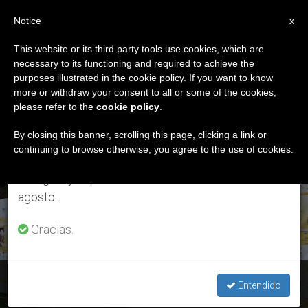
ES
Notice
×
x
Aviso importante
This website or its third party tools use cookies, which are
necessary to its functioning and required to achieve the
Del 27 de julio al 7 de agosto haremos la pausa
ETIQUETA
purposes illustrated in the cookie policy. If you want to know
anual, aprovechando que en el periodo de verano
Posts Tagged ‘panel’
more or withdraw your consent to all or some of the cookies,
please refer to the
cookie policy
.
se generan menos informaciones y también el
consumo de las mismas disminuye.
By closing this banner, scrolling this page, clicking a link or
continuing to browse otherwise, you agree to the use of cookies.
ÚLTIMAS NOTICIAS
Retomamos el trabajo ordinario de las ediciones
en inglés y español de ZENIT el lunes 10 de
agosto.
Gracias.
Parque Cristonaut@s: Gran panel de la historia de la JMJ
Entendido