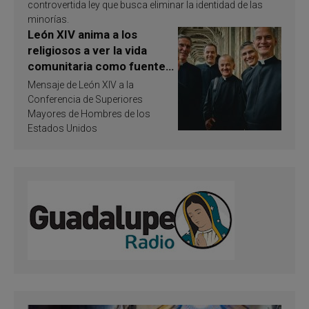
controvertida ley que busca eliminar la identidad de las
minorías.
León XIV anima a los
religiosos a ver la vida
comunitaria como fuente
de inspiración y
Mensaje de León XIV a la
santificación
Conferencia de Superiores
Mayores de Hombres de los
Estados Unidos