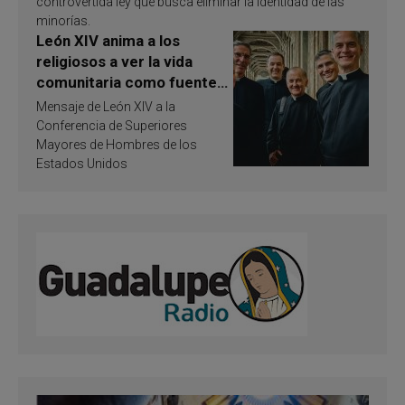
controvertida ley que busca eliminar la identidad de las
minorías.
León XIV anima a los
religiosos a ver la vida
comunitaria como fuente
de inspiración y
Mensaje de León XIV a la
santificación
Conferencia de Superiores
Mayores de Hombres de los
Estados Unidos