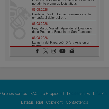
Obispos de Ecuador: El bien de las familias
no admite premuras legislativas
06.08.2026
Cardenal Parolin: La paz comienza con la
empatía al dolor del otro
06.08.2026
Fray Marco Vianelli: Aprender el Evangelio
de la Paz en la Escuela de San Francisco
06.08.2026
La visita del Papa León XIV a Asís en un
minuto
06.08.2026
El agradecimiento de los jóvenes al Papa:
«Hoy nos sentimos Iglesia»
06.08.2026
Líbano: Reanudan los coloquios en Roma en
medio de tensiones y ataques en el sur del
país
06.08.2026
Hiroshima y Nagasaki, 81 años después.
Comienzan "Diez Días Oración por la Paz"
Quiénes somos
FAQ
La Propiedad
Los servicios
Difusión
06.08.2026
Estatus legal
Copyright
Contáctenos
Pizzaballa en Asís: los cristianos quieren
paz