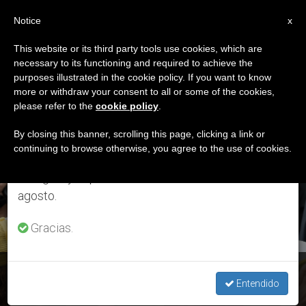
ES
Notice
×
x
Aviso importante
This website or its third party tools use cookies, which are
necessary to its functioning and required to achieve the
Del 27 de julio al 7 de agosto haremos la pausa
ETIQUETA
purposes illustrated in the cookie policy. If you want to know
anual, aprovechando que en el periodo de verano
Posts Tagged ‘Papa
more or withdraw your consent to all or some of the cookies,
please refer to the
cookie policy
.
se generan menos informaciones y también el
En El Avión’
consumo de las mismas disminuye.
By closing this banner, scrolling this page, clicking a link or
continuing to browse otherwise, you agree to the use of cookies.
Retomamos el trabajo ordinario de las ediciones
en inglés y español de ZENIT el lunes 10 de
ÚLTIMAS NOTICIAS
agosto.
Gracias.
Rueda de prensa del Papa en el avión: el modelo
Entendido
colombiano para procesos de paz