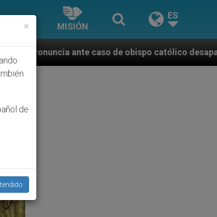
ES
×
MISIÓN
caso de obispo católico desaparecido por la dictadur
hando
ambién
pañol de
tendido