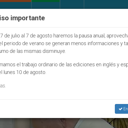
IGLESIA Y MUNDO
DOCUMENTOS
DONATIVOS
iso importante
 la Juventud Seúl 2027
ONU se pronuncia ante 
7 de julio al 7 de agosto haremos la pausa anual, aprovec
el periodo de verano se generan menos informaciones y t
umo de las mismas disminuye.
a Reza’
amos el trabajo ordinario de las ediciones en inglés y es
l lunes 10 de agosto.
as.
En