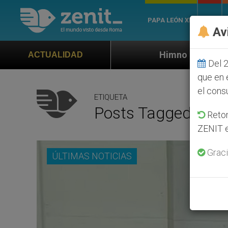
PAPA LEÓN XIV
ROMA
Av
Himno oficial de la Jornada Mundial de
ACTUALIDAD
Del 2
que en 
el cons
ETIQUETA
Posts Tagged ‘pap
Retom
ZENIT e
Graci
ÚLTIMAS NOTICIAS