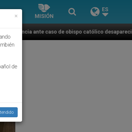
ES
×
MISIÓN
 obispo católico desaparecido por la dictadura nicar
hando
ambién
pañol de
tendido