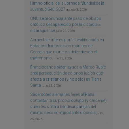
Himno oficial de la Jornada Mundial de la
Juventud Seúl 2027
agosto 3, 2026
ONU se pronuncia ante caso de obispo
católico desaparecido por la dictadura
nicaragüense
julio 25, 2026
Aumenta el interés por la beatificación en
Estados Unidos de los mártires de
Georgia que murieron defendiendo el
matrimonio
julio 25, 2026
Franciscanos piden ayuda a Marco Rubio
ante persecución de colonos judíos que
afecta a cristianos (y no sólo) en Tierra
Santa
julio 25, 2026
Sacerdotes alemanes fieles al Papa
contestan a su propio obispo (y cardenal)
quien les orilla a bendecir parejas del
mismo sexo en importante diócesis
julio
25, 2026