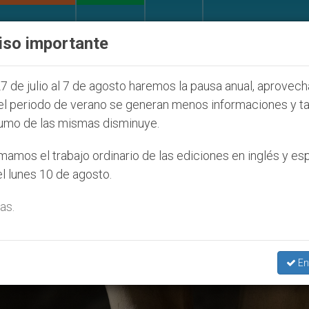
IGLESIA Y MUNDO
DOCUMENTOS
DONATIVOS
iso importante
entud Seúl 2027
ONU se pronuncia ante caso de
7 de julio al 7 de agosto haremos la pausa anual, aprovec
el periodo de verano se generan menos informaciones y t
umo de las mismas disminuye.
iosísima Sangre De Cristo’
amos el trabajo ordinario de las ediciones en inglés y es
l lunes 10 de agosto.
as.
En