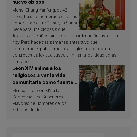
nuevo obispo
Mons. Chang Yanfeng, de 42
años, ha sido nombrado en virtud
del Acuerdo entre China y la Santa
Sede para una diócesis que
llevaba veinte años sin pastor. La ordenación tuvo lugar
hoy. Pero hace tres semanas antes tuvo que
comprometer públicamente a la Iglesia local con la
controvertida ley que busca eliminar la identidad de las
minorías.
León XIV anima a los
religiosos a ver la vida
comunitaria como fuente
de inspiración y
Mensaje de León XIV a la
santificación
Conferencia de Superiores
Mayores de Hombres de los
Estados Unidos