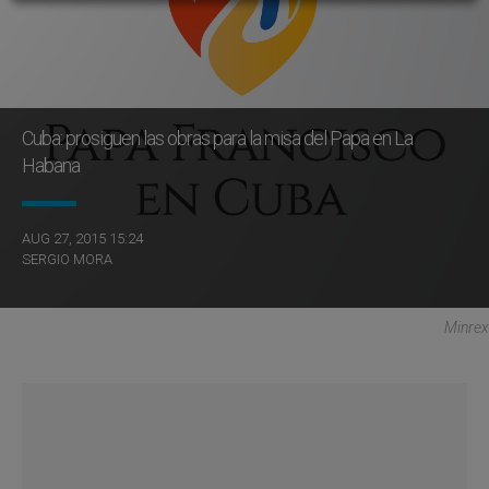
Cuba: prosiguen las obras para la misa del Papa en La
Habana
AUG 27, 2015 15:24
SERGIO MORA
Minrex