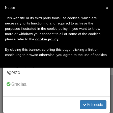
ES
Notice
×
x
Aviso importante
This website or its third party tools use cookies, which are
necessary to its functioning and required to achieve the
Del 27 de julio al 7 de agosto haremos la pausa
ETIQUETA
purposes illustrated in the cookie policy. If you want to know
anual, aprovechando que en el periodo de verano
Posts Tagged
more or withdraw your consent to all or some of the cookies,
please refer to the
cookie policy
.
se generan menos informaciones y también el
‘preparación Viaje
consumo de las mismas disminuye.
By closing this banner, scrolling this page, clicking a link or
continuing to browse otherwise, you agree to the use of cookies.
Papa’
Retomamos el trabajo ordinario de las ediciones
en inglés y español de ZENIT el lunes 10 de
agosto.
ÚLTIMAS NOTICIAS
Gracias.
Entendido