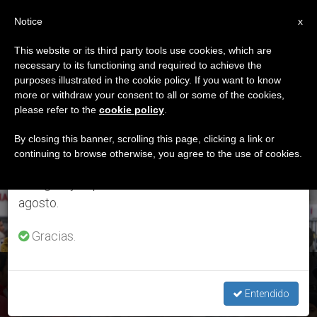
ES
Notice
×
x
Aviso importante
This website or its third party tools use cookies, which are
necessary to its functioning and required to achieve the
Del 27 de julio al 7 de agosto haremos la pausa
ETIQUETA
purposes illustrated in the cookie policy. If you want to know
anual, aprovechando que en el periodo de verano
Posts Tagged
more or withdraw your consent to all or some of the cookies,
please refer to the
cookie policy
.
se generan menos informaciones y también el
‘problema Global’
consumo de las mismas disminuye.
By closing this banner, scrolling this page, clicking a link or
continuing to browse otherwise, you agree to the use of cookies.
Retomamos el trabajo ordinario de las ediciones
en inglés y español de ZENIT el lunes 10 de
ÚLTIMAS NOTICIAS
agosto.
Gracias.
Chile: La Iglesia llama a la “misericordia” para facilitar el
ingreso de los migrantes venezolanos
Entendido