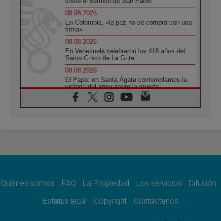
sobre el sermón de San Pablo
08.08.2026
En Colombia, «la paz no se compra con una
firma»
08.08.2026
En Venezuela celebraron los 416 años del
Santo Cristo de La Grita
08.08.2026
El Papa: en Santa Ágata contemplamos la
victoria del amor sobre la muerte
08.08.2026
León XIV visitará el Santuario de la Madre
del Buen Consejo de Genazzano
07.08.2026
Filipinas: el Vicariato Apostólico de Calapán
se convierte en diócesis
07.08.2026
Honduras: Los desplazados invisibles de una
crisis olvidada
Quiénes somos
FAQ
La Propiedad
Los servicios
Difusión
07.08.2026
Bokalic: "En Argentina el Papa León señalará
Estatus legal
Copyright
Contáctenos
el compromiso del cristiano"
07.08.2026