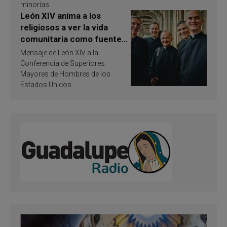
minorías.
León XIV anima a los
religiosos a ver la vida
comunitaria como fuente
de inspiración y
Mensaje de León XIV a la
santificación
Conferencia de Superiores
Mayores de Hombres de los
Estados Unidos