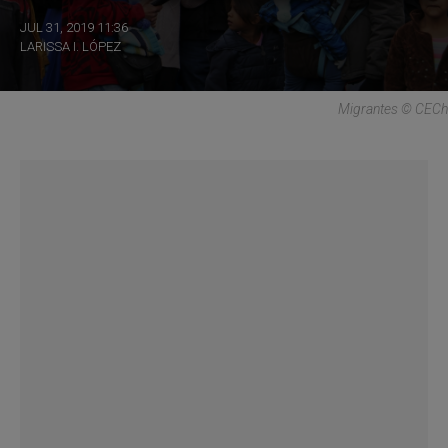
JUL 31, 2019 11:36
LARISSA I. LÓPEZ
Migrantes © CECh