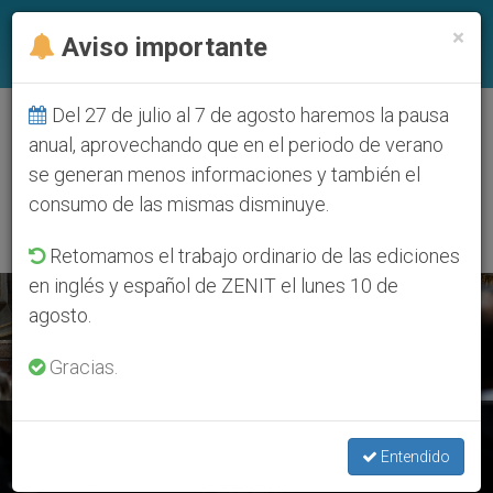
ES
×
Aviso importante
Del 27 de julio al 7 de agosto haremos la pausa
ETIQUETA
anual, aprovechando que en el periodo de verano
Posts Tagged
se generan menos informaciones y también el
‘rectores’
consumo de las mismas disminuye.
Retomamos el trabajo ordinario de las ediciones
en inglés y español de ZENIT el lunes 10 de
ÚLTIMAS NOTICIAS
agosto.
Gracias.
Papa Francisco: El santuario es un lugar privilegiado para
experimentar la misericordia
Entendido