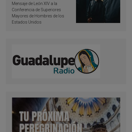
de inspiración y
Mensaje de León XIV a la
santificación
Conferencia de Superiores
Mayores de Hombres de los
Estados Unidos