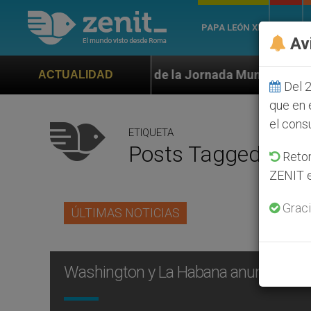
PAPA LEÓN XIV
ROMA
Av
oficial de la Jornada Mundial de la Juventud Seúl 202
ACTUALIDAD
Del 2
que en 
el cons
ETIQUETA
Posts Tagged ‘rest
Retom
ZENIT e
Graci
ÚLTIMAS NOTICIAS
Washington y La Habana anuncian la 