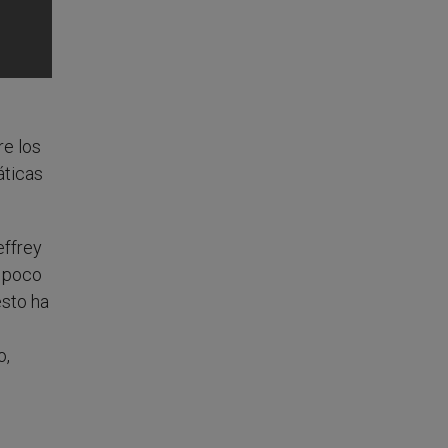
re los
áticas
effrey
o poco
esto ha
o,