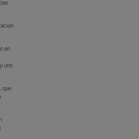
mbas
zación
mo en
 y uno
, que
e
n
s