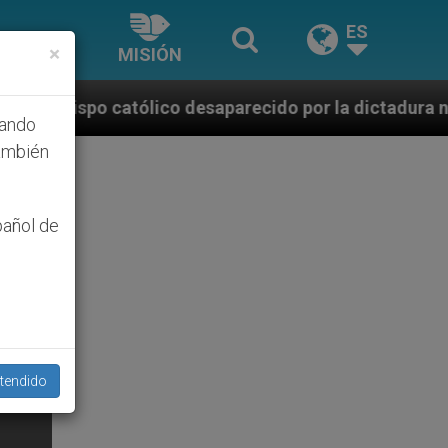
ES
×
MISIÓN
co desaparecido por la dictadura nicaragüense
hando
ambién
pañol de
tendido