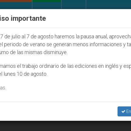
IGLESIA Y MUNDO
DOCUMENTOS
DONATIVOS
iso importante
7
ONU se pronuncia ante caso de obispo católi
7 de julio al 7 de agosto haremos la pausa anual, aprovec
el periodo de verano se generan menos informaciones y t
umo de las mismas disminuye.
ablecimiento’
amos el trabajo ordinario de las ediciones en inglés y es
l lunes 10 de agosto.
as.
En
apertura de sus respectivas embajadas