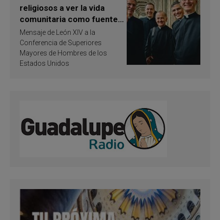
religiosos a ver la vida
comunitaria como fuente
de inspiración y
Mensaje de León XIV a la
santificación
Conferencia de Superiores
Mayores de Hombres de los
Estados Unidos