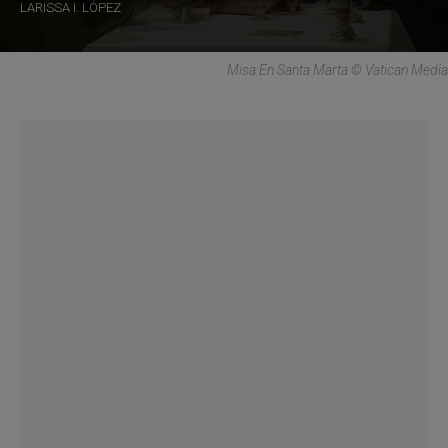
LARISSA I. LÓPEZ
Misa En Santa Marta © Vatican Media