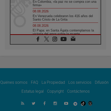
En Colombia, «la paz no se compra con una
firma»
08.08.2026
En Venezuela celebraron los 416 años del
Santo Cristo de La Grita
08.08.2026
El Papa: en Santa Ágata contemplamos la
victoria del amor sobre la muerte
08.08.2026
León XIV visitará el Santuario de la Madre
del Buen Consejo de Genazzano
07.08.2026
Filipinas: el Vicariato Apostólico de Calapán
se convierte en diócesis
07.08.2026
Honduras: Los desplazados invisibles de una
crisis olvidada
Quiénes somos
FAQ
La Propiedad
Los servicios
Difusión
07.08.2026
Bokalic: "En Argentina el Papa León señalará
Estatus legal
Copyright
Contáctenos
el compromiso del cristiano"
07.08.2026
La matanza de niños en Gaza no cesa: 300
muertos en 300 días