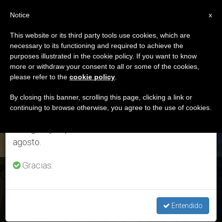
ES
Notice
×
x
Aviso importante
This website or its third party tools use cookies, which are
necessary to its functioning and required to achieve the
Del 27 de julio al 7 de agosto haremos la pausa
ETIQUETA
purposes illustrated in the cookie policy. If you want to know
anual, aprovechando que en el periodo de verano
Posts Tagged ‘rey
more or withdraw your consent to all or some of the cookies,
please refer to the
cookie policy
.
se generan menos informaciones y también el
Salomón’
consumo de las mismas disminuye.
By closing this banner, scrolling this page, clicking a link or
continuing to browse otherwise, you agree to the use of cookies.
Retomamos el trabajo ordinario de las ediciones
en inglés y español de ZENIT el lunes 10 de
ÚLTIMAS NOTICIAS
agosto.
Gracias.
Santa Marta: Intuir la debilidad para no deslizarse “hacia la
mundanidad”
Entendido
FEB 13, 2020 15:08