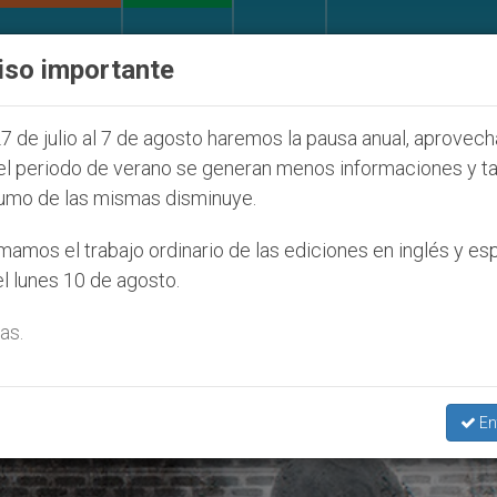
IGLESIA Y MUNDO
DOCUMENTOS
DONATIVOS
iso importante
a Juventud Seúl 2027
ONU se pronuncia ante cas
7 de julio al 7 de agosto haremos la pausa anual, aprovec
el periodo de verano se generan menos informaciones y t
umo de las mismas disminuye.
rt Orlando’
amos el trabajo ordinario de las ediciones en inglés y es
l lunes 10 de agosto.
as.
En