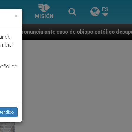
ES
×
MISIÓN
o de obispo católico desaparecido por la dictadura 
hando
ambién
pañol de
tendido