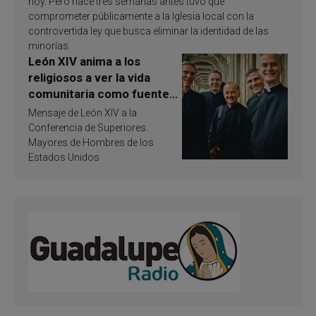
hoy. Pero hace tres semanas antes tuvo que
comprometer públicamente a la Iglesia local con la
controvertida ley que busca eliminar la identidad de las
minorías.
León XIV anima a los
religiosos a ver la vida
comunitaria como fuente
de inspiración y
Mensaje de León XIV a la
santificación
Conferencia de Superiores
Mayores de Hombres de los
Estados Unidos