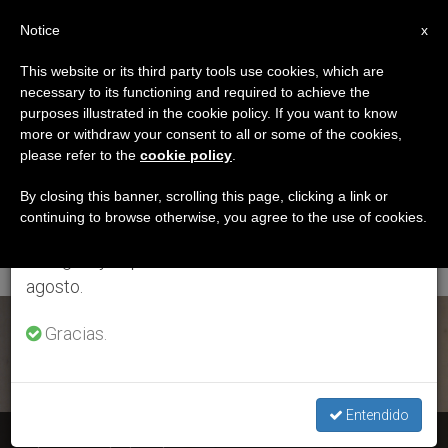
ES
Notice
×
x
Aviso importante
This website or its third party tools use cookies, which are
necessary to its functioning and required to achieve the
Del 27 de julio al 7 de agosto haremos la pausa
ETIQUETA
purposes illustrated in the cookie policy. If you want to know
anual, aprovechando que en el periodo de verano
Posts Tagged
more or withdraw your consent to all or some of the cookies,
please refer to the
cookie policy
.
se generan menos informaciones y también el
‘sacerdotes Españoles
consumo de las mismas disminuye.
By closing this banner, scrolling this page, clicking a link or
continuing to browse otherwise, you agree to the use of cookies.
Absueltos’
Retomamos el trabajo ordinario de las ediciones
en inglés y español de ZENIT el lunes 10 de
agosto.
ÚLTIMAS NOTICIAS
Gracias.
Entendido
España: El Papa pide perdón a tres sacerdotes absueltos de