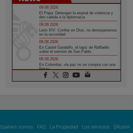
09.08.2026
El Papa: Detengan la espiral de violencia y
den cabida a la diplomacia
09.08.2026
León XIV: Confiar en Dios, no desesperarnos
en la oscuridad
08.08.2026
En Castel Gandolfo, el tapiz de Raffaello
sobre el sermón de San Pablo
08.08.2026
En Colombia, «la paz no se compra con una
firma»
08.08.2026
En Venezuela celebraron los 416 años del
Santo Cristo de La Grita
08.08.2026
El Papa: en Santa Ágata contemplamos la
victoria del amor sobre la muerte
08.08.2026
León XIV visitará el Santuario de la Madre
del Buen Consejo de Genazzano
Quiénes somos
FAQ
La Propiedad
Los servicios
Difusión
07.08.2026