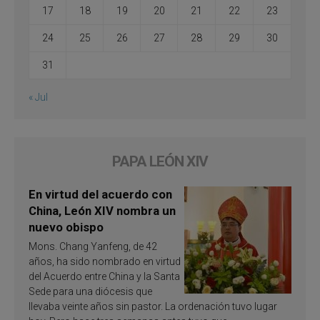
17
18
19
20
21
22
23
24
25
26
27
28
29
30
31
« Jul
PAPA LEÓN XIV
En virtud del acuerdo con
China, León XIV nombra un
nuevo obispo
Mons. Chang Yanfeng, de 42
años, ha sido nombrado en virtud
del Acuerdo entre China y la Santa
Sede para una diócesis que
llevaba veinte años sin pastor. La ordenación tuvo lugar