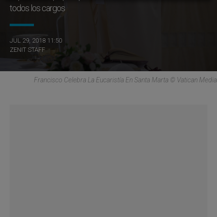
todos los cargos
JUL 29, 2018 11:50
ZENIT STAFF
Francisco Celebra La Eucaristía En Santa Marta © Vatican Media