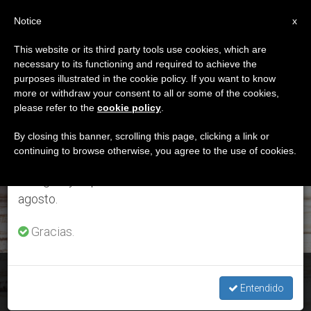
ES
Notice
×
x
Aviso importante
This website or its third party tools use cookies, which are
necessary to its functioning and required to achieve the
Del 27 de julio al 7 de agosto haremos la pausa
ETIQUETA
purposes illustrated in the cookie policy. If you want to know
anual, aprovechando que en el periodo de verano
Posts Tagged
more or withdraw your consent to all or some of the cookies,
please refer to the
cookie policy
.
se generan menos informaciones y también el
‘sagrada Escritura’
consumo de las mismas disminuye.
By closing this banner, scrolling this page, clicking a link or
continuing to browse otherwise, you agree to the use of cookies.
Retomamos el trabajo ordinario de las ediciones
en inglés y español de ZENIT el lunes 10 de
ÚLTIMAS NOTICIAS
agosto.
Gracias.
‘Sacrae scripturae affectus’: Carta Apostólica del Papa
Francisco
Entendido