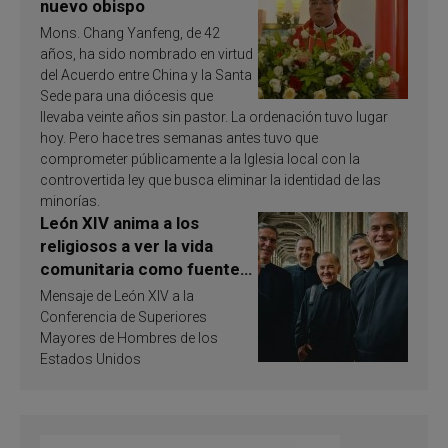
nuevo obispo
Mons. Chang Yanfeng, de 42
años, ha sido nombrado en virtud
del Acuerdo entre China y la Santa
Sede para una diócesis que
llevaba veinte años sin pastor. La ordenación tuvo lugar
hoy. Pero hace tres semanas antes tuvo que
comprometer públicamente a la Iglesia local con la
controvertida ley que busca eliminar la identidad de las
minorías.
León XIV anima a los
religiosos a ver la vida
comunitaria como fuente
de inspiración y
Mensaje de León XIV a la
santificación
Conferencia de Superiores
Mayores de Hombres de los
Estados Unidos