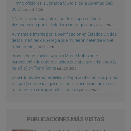
Himno oficial de la Jornada Mundial de la Juventud Seúl
2027
agosto 3, 2026
ONU se pronuncia ante caso de obispo católico
desaparecido por la dictadura nicaragüense
julio 25, 2026
Aumenta el interés por la beatificación en Estados Unidos
de los mártires de Georgia que murieron defendiendo el
matrimonio
julio 25, 2026
Franciscanos piden ayuda a Marco Rubio ante
persecución de colonos judíos que afecta a cristianos (y
no sólo) en Tierra Santa
julio 25, 2026
Sacerdotes alemanes fieles al Papa contestan a su propio
obispo (y cardenal) quien les orilla a bendecir parejas del
mismo sexo en importante diócesis
julio 25, 2026
PUBLICACIONES MÁS VISTAS