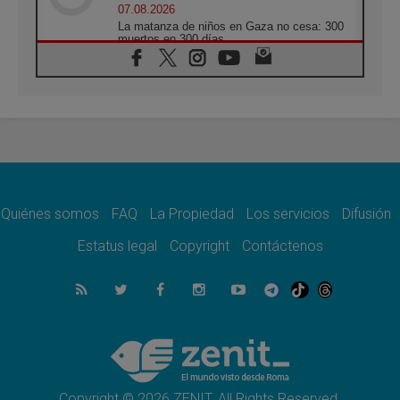
07.08.2026
La matanza de niños en Gaza no cesa: 300
muertos en 300 días
07.08.2026
Tagle: La guerra desfigura el mundo, solo la
revelación de Dios lo transfigura
07.08.2026
Presentada la Trienal de Arte de las
Universidades Católicas: «Exercises in
Empathy»
07.08.2026
Fortunatus Nwachukwu: la comunicación
como misión al servicio del Evangelio
Quiénes somos
FAQ
La Propiedad
Los servicios
Difusión
07.08.2026
Estatus legal
Copyright
Contáctenos
SIGNIS 2026, dar voz a las religiosas en el
espacio público
07.08.2026
Lanzan un proyecto de empoderamiento
digital para mujeres líderes en África
07.08.2026
Programa oficial del Viaje Apostólico del
Papa León XIV a Francia
Copyright © 2026 ZENIT. All Rights Reserved.