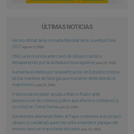
ÚLTIMAS NOTICIAS
Himno oficial de la Jornada Mundial de la Juventud Seúl
2027
agosto 3, 2026
ONU se pronuncia ante caso de obispo católico
desaparecido por la dictadura nicaragüense
julio 25, 2026
Aumenta el interés por la beatificación en Estados Unidos
de los mártires de Georgia que murieron defendiendo el
matrimonio
julio 25, 2026
Franciscanos piden ayuda a Marco Rubio ante
persecución de colonos judíos que afecta a cristianos (y
no sólo) en Tierra Santa
julio 25, 2026
Sacerdotes alemanes fieles al Papa contestan a su propio
obispo (y cardenal) quien les orilla a bendecir parejas del
mismo sexo en importante diócesis
julio 25, 2026