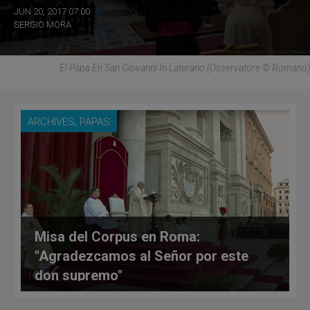
JUN 20, 2017 07:00
SERGIO MORA
El Papa En San Giovanni In Laterano (Osservatore © Romano)
,
ARCHIVES
PAPAS
Misa del Corpus en Roma:
"Agradezcamos al Señor por este
don supremo"