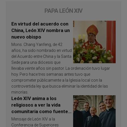
PAPA LEÓN XIV
En virtud del acuerdo con
China, León XIV nombra un
nuevo obispo
Mons. Chang Yanfeng, de 42
años, ha sido nombrado en virtud
del Acuerdo entre China y la Santa
Sede para una diócesis que
llevaba veinte años sin pastor. La ordenación tuvo lugar
hoy. Pero hace tres semanas antes tuvo que
comprometer públicamente a la Iglesia local con la
controvertida ley que busca eliminar la identidad de las
minorías.
León XIV anima a los
religiosos a ver la vida
comunitaria como fuente
de inspiración y
Mensaje de León XIV a la
santificación
Conferencia de Superiores