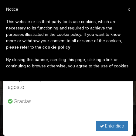
ES
Notice
×
x
Aviso importante
This website or its third party tools use cookies, which are
necessary to its functioning and required to achieve the
Del 27 de julio al 7 de agosto haremos la pausa
ETIQUETA
purposes illustrated in the cookie policy. If you want to know
anual, aprovechando que en el periodo de verano
Posts Tagged ‘san
more or withdraw your consent to all or some of the cookies,
please refer to the
cookie policy
.
se generan menos informaciones y también el
Giovanni In Laterano’
consumo de las mismas disminuye.
By closing this banner, scrolling this page, clicking a link or
continuing to browse otherwise, you agree to the use of cookies.
Retomamos el trabajo ordinario de las ediciones
en inglés y español de ZENIT el lunes 10 de
ÚLTIMAS NOTICIAS
agosto.
Gracias.
Texto completo – Palabras del papa Francisco en el
congreso diocesano de Roma, en San Juan de Letrán
Entendido