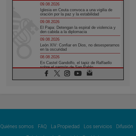
09.08.2026
Iglesia en Ceuta convoca a una vigilia de
oración por la paz y la estabilidad
09.08.2026
El Papa: Detengan la espiral de violencia y
den cabida a la diplomacia
09.08.2026
León XIV: Confiar en Dios, no desesperarnos
en la oscuridad
08.08.2026
En Castel Gandolfo, el tapiz de Raffaello
sobre el sermón de San Pablo
08.08.2026
En Colombia, «la paz no se compra con una
firma»
08.08.2026
En Venezuela celebraron los 416 años del
Santo Cristo de La Grita
08.08.2026
El Papa: en Santa Ágata contemplamos la
victoria del amor sobre la muerte
Quiénes somos
FAQ
La Propiedad
Los servicios
Difusión
08.08.2026
León XIV visitará el Santuario de la Madre