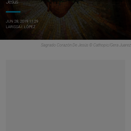
Jesús
JUN 28, 2019 11:29
LARISSA I. LÓPEZ
Sagrado Corazón De Jesús © Cathopic/Gera Juarez