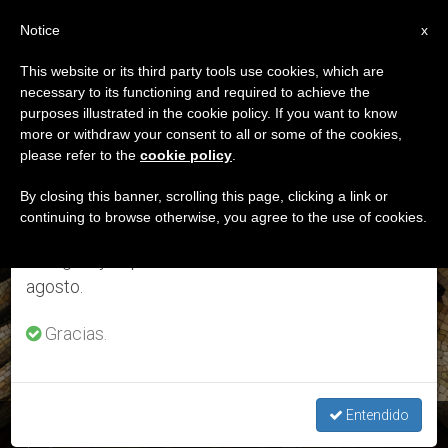
ES
Notice
×
x
Aviso importante
This website or its third party tools use cookies, which are
necessary to its functioning and required to achieve the
Del 27 de julio al 7 de agosto haremos la pausa
ETIQUETA
purposes illustrated in the cookie policy. If you want to know
anual, aprovechando que en el periodo de verano
Posts Tagged ‘san
more or withdraw your consent to all or some of the cookies,
please refer to the
cookie policy
.
se generan menos informaciones y también el
Juan Eudes’
consumo de las mismas disminuye.
By closing this banner, scrolling this page, clicking a link or
continuing to browse otherwise, you agree to the use of cookies.
Retomamos el trabajo ordinario de las ediciones
en inglés y español de ZENIT el lunes 10 de
ÚLTIMAS NOTICIAS
agosto.
Gracias.
Entendido
La Iglesia celebra la solemnidad del Sagrado Corazón de