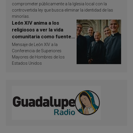
comprometer públicamente a la Iglesia local con la
controvertida ley que busca eliminar la identidad de las
minorías.
León XIV anima a los
religiosos a ver la vida
comunitaria como fuente
de inspiración y
Mensaje de León XIV a la
santificación
Conferencia de Superiores
Mayores de Hombres de los
Estados Unidos