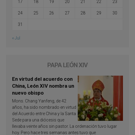
17
18
19
20
21
22
23
24
25
26
27
28
29
30
31
« Jul
PAPA LEÓN XIV
En virtud del acuerdo con
China, León XIV nombra un
nuevo obispo
Mons. Chang Yanfeng, de 42
años, ha sido nombrado en virtud
del Acuerdo entre China y la Santa
Sede para una diócesis que
llevaba veinte años sin pastor. La ordenación tuvo lugar
hoy. Pero hace tres semanas antes tuvo que