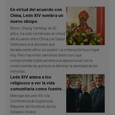
En virtud del acuerdo con
China, León XIV nombra un
nuevo obispo
Mons. Chang Yanfeng, de 42
años, ha sido nombrado en virtud
del Acuerdo entre China y la Santa
Sede para una diócesis que
llevaba veinte años sin pastor. La ordenación tuvo lugar
hoy. Pero hace tres semanas antes tuvo que
comprometer públicamente a la Iglesia local con la
controvertida ley que busca eliminar la identidad de las
minorías.
León XIV anima a los
religiosos a ver la vida
comunitaria como fuente
de inspiración y
Mensaje de León XIV a la
santificación
Conferencia de Superiores
Mayores de Hombres de los
Estados Unidos