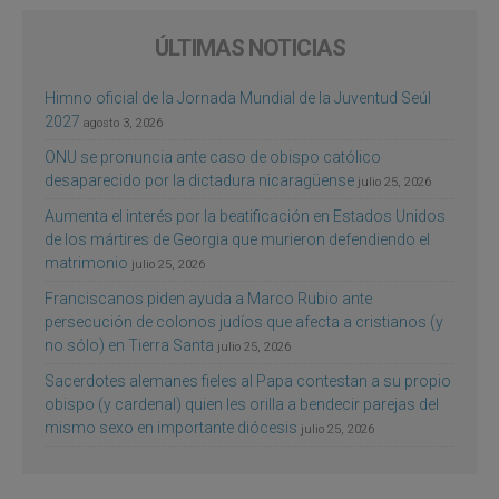
ÚLTIMAS NOTICIAS
Himno oficial de la Jornada Mundial de la Juventud Seúl
2027
agosto 3, 2026
ONU se pronuncia ante caso de obispo católico
desaparecido por la dictadura nicaragüense
julio 25, 2026
Aumenta el interés por la beatificación en Estados Unidos
de los mártires de Georgia que murieron defendiendo el
matrimonio
julio 25, 2026
Franciscanos piden ayuda a Marco Rubio ante
persecución de colonos judíos que afecta a cristianos (y
no sólo) en Tierra Santa
julio 25, 2026
Sacerdotes alemanes fieles al Papa contestan a su propio
obispo (y cardenal) quien les orilla a bendecir parejas del
mismo sexo en importante diócesis
julio 25, 2026