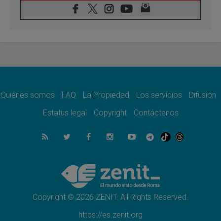
08.08.2026
León XIV visitará el Santuario de la Madre
del Buen Consejo de Genazzano
07.08.2026
Filipinas: el Vicariato Apostólico de Calapán
se convierte en diócesis
07.08.2026
Honduras: Los desplazados invisibles de una
crisis olvidada
Quiénes somos
FAQ
La Propiedad
Los servicios
Difusión
07.08.2026
Bokalic: "En Argentina el Papa León señalará
Estatus legal
Copyright
Contáctenos
el compromiso del cristiano"
07.08.2026
La matanza de niños en Gaza no cesa: 300
muertos en 300 días
07.08.2026
Tagle: La guerra desfigura el mundo, solo la
revelación de Dios lo transfigura
Copyright © 2026 ZENIT. All Rights Reserved.
https://es.zenit.org