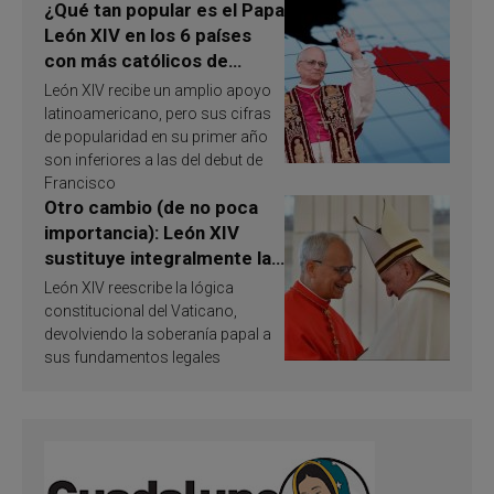
¿Qué tan popular es el Papa
León XIV en los 6 países
con más católicos de
América Latina en 2026?
León XIV recibe un amplio apoyo
Publican resultados de
latinoamericano, pero sus cifras
investigación
de popularidad en su primer año
son inferiores a las del debut de
Francisco
Otro cambio (de no poca
importancia): León XIV
sustituye integralmente la
ley vaticana de Papa
León XIV reescribe la lógica
Francisco
constitucional del Vaticano,
devolviendo la soberanía papal a
sus fundamentos legales