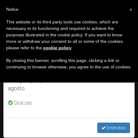
ES
Notice
×
x
Aviso importante
This website or its third party tools use cookies, which are
necessary to its functioning and required to achieve the
Del 27 de julio al 7 de agosto haremos la pausa
ETIQUETA
purposes illustrated in the cookie policy. If you want to know
anual, aprovechando que en el periodo de verano
Posts Tagged ‘santas’
more or withdraw your consent to all or some of the cookies,
please refer to the
cookie policy
.
se generan menos informaciones y también el
consumo de las mismas disminuye.
By closing this banner, scrolling this page, clicking a link or
continuing to browse otherwise, you agree to the use of cookies.
ÚLTIMAS NOTICIAS
Retomamos el trabajo ordinario de las ediciones
en inglés y español de ZENIT el lunes 10 de
agosto.
Revista ‘Mujeres Iglesia Mundo’: La confianza de las
patronas de Europa
Gracias.
AUG 31, 2020 17:30
ANNE KURIAN-MONTABONE
Entendido