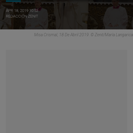
APR 18, 2019 10:53
REDACCIÓN ZENIT
Misa Crismal, 18 De Abril 2019. © Zenit/María Langarica