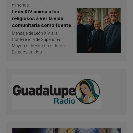
minorías.
León XIV anima a los
religiosos a ver la vida
comunitaria como fuente
de inspiración y
Mensaje de León XIV a la
santificación
Conferencia de Superiores
Mayores de Hombres de los
Estados Unidos