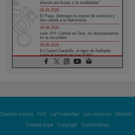
oración por la paz y la estabilidad
09.08.2026
El Papa: Detengan la espiral de violencia y
den cabida a la diplomacia
09.08.2026
León XIV: Confiar en Dios, no desesperarnos
en la oscuridad
08.08.2026
En Castel Gandolfo, el tapiz de Raffaello
sobre el sermón de San Pablo
08.08.2026
En Colombia, «la paz no se compra con una
firma»
08.08.2026
En Venezuela celebraron los 416 años del
Santo Cristo de La Grita
08.08.2026
El Papa: en Santa Ágata contemplamos la
victoria del amor sobre la muerte
Quiénes somos
FAQ
La Propiedad
Los servicios
Difusión
08.08.2026
León XIV visitará el Santuario de la Madre
Estatus legal
Copyright
Contáctenos
del Buen Consejo de Genazzano
07.08.2026