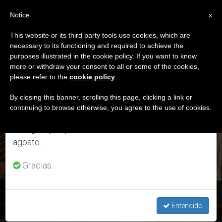
ES
Notice
×
x
Aviso importante
This website or its third party tools use cookies, which are
necessary to its functioning and required to achieve the
Del 27 de julio al 7 de agosto haremos la pausa
ETIQUETA
purposes illustrated in the cookie policy. If you want to know
anual, aprovechando que en el periodo de verano
Posts Tagged ‘santos
more or withdraw your consent to all or some of the cookies,
please refer to the
cookie policy
.
se generan menos informaciones y también el
Óleos’
consumo de las mismas disminuye.
By closing this banner, scrolling this page, clicking a link or
continuing to browse otherwise, you agree to the use of cookies.
Retomamos el trabajo ordinario de las ediciones
en inglés y español de ZENIT el lunes 10 de
ÚLTIMAS NOTICIAS
agosto.
Gracias.
Misa Crismal: «Al ungir somos reungidos por la fe y el cariño
de nuestro pueblo»
Entendido