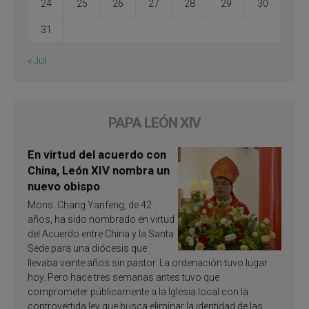
24
25
26
27
28
29
30
31
« Jul
PAPA LEÓN XIV
En virtud del acuerdo con
China, León XIV nombra un
nuevo obispo
Mons. Chang Yanfeng, de 42
años, ha sido nombrado en virtud
del Acuerdo entre China y la Santa
Sede para una diócesis que
llevaba veinte años sin pastor. La ordenación tuvo lugar
hoy. Pero hace tres semanas antes tuvo que
comprometer públicamente a la Iglesia local con la
controvertida ley que busca eliminar la identidad de las