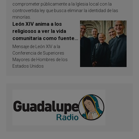
comprometer públicamente a la Iglesia local con la
controvertida ley que busca eliminar la identidad de las
minorías.
León XIV anima a los
religiosos a ver la vida
comunitaria como fuente
de inspiración y
Mensaje de León XIV a la
santificación
Conferencia de Superiores
Mayores de Hombres de los
Estados Unidos