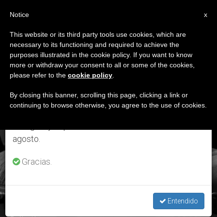
ES
Notice
×
x
Aviso importante
This website or its third party tools use cookies, which are
necessary to its functioning and required to achieve the
Del 27 de julio al 7 de agosto haremos la pausa
ETIQUETA
purposes illustrated in the cookie policy. If you want to know
anual, aprovechando que en el periodo de verano
Posts Tagged
more or withdraw your consent to all or some of the cookies,
please refer to the
cookie policy
.
se generan menos informaciones y también el
‘sensibilizar’
consumo de las mismas disminuye.
By closing this banner, scrolling this page, clicking a link or
continuing to browse otherwise, you agree to the use of cookies.
Retomamos el trabajo ordinario de las ediciones
en inglés y español de ZENIT el lunes 10 de
ÚLTIMAS NOTICIAS
agosto.
Gracias.
Entendido
“Juntos contra la trata”: Jornada Mundial de Oración y