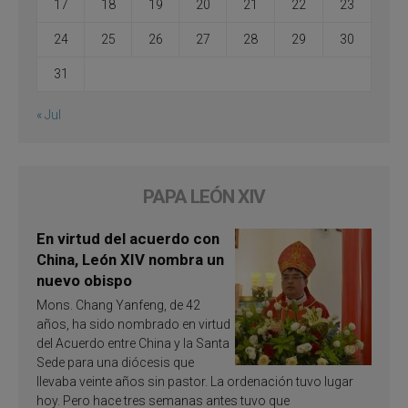
17
18
19
20
21
22
23
24
25
26
27
28
29
30
31
« Jul
PAPA LEÓN XIV
En virtud del acuerdo con
China, León XIV nombra un
nuevo obispo
Mons. Chang Yanfeng, de 42
años, ha sido nombrado en virtud
del Acuerdo entre China y la Santa
Sede para una diócesis que
llevaba veinte años sin pastor. La ordenación tuvo lugar
hoy. Pero hace tres semanas antes tuvo que