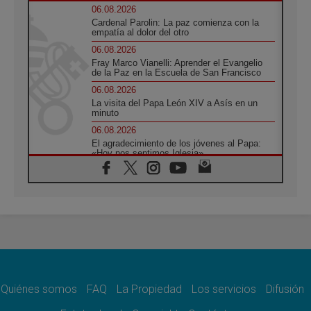
06.08.2026
Cardenal Parolin: La paz comienza con la
empatía al dolor del otro
06.08.2026
Fray Marco Vianelli: Aprender el Evangelio
de la Paz en la Escuela de San Francisco
06.08.2026
La visita del Papa León XIV a Asís en un
minuto
06.08.2026
El agradecimiento de los jóvenes al Papa:
«Hoy nos sentimos Iglesia»
06.08.2026
Líbano: Reanudan los coloquios en Roma en
medio de tensiones y ataques en el sur del
país
06.08.2026
Hiroshima y Nagasaki, 81 años después.
Comienzan "Diez Días Oración por la Paz"
06.08.2026
Pizzaballa en Asís: los cristianos quieren
paz
Quiénes somos
FAQ
La Propiedad
Los servicios
Difusión
06.08.2026