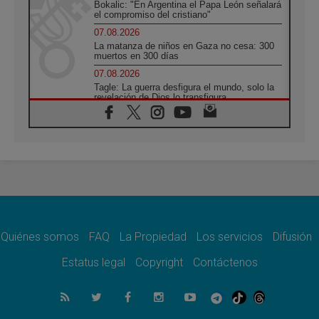
Bokalic: "En Argentina el Papa León señalará
el compromiso del cristiano"
07.08.2026
La matanza de niños en Gaza no cesa: 300
muertos en 300 días
07.08.2026
Tagle: La guerra desfigura el mundo, solo la
revelación de Dios lo transfigura
07.08.2026
Presentada la Trienal de Arte de las
Universidades Católicas: «Exercises in
Empathy»
07.08.2026
Fortunatus Nwachukwu: la comunicación
como misión al servicio del Evangelio
07.08.2026
SIGNIS 2026, dar voz a las religiosas en el
espacio público
Quiénes somos
FAQ
La Propiedad
Los servicios
Difusión
07.08.2026
Estatus legal
Copyright
Contáctenos
Lanzan un proyecto de empoderamiento
digital para mujeres líderes en África
07.08.2026
Programa oficial del Viaje Apostólico del
Papa León XIV a Francia