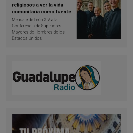
religiosos a ver la vida
comunitaria como fuente
de inspiración y
Mensaje de León XIV a la
santificación
Conferencia de Superiores
Mayores de Hombres de los
Estados Unidos