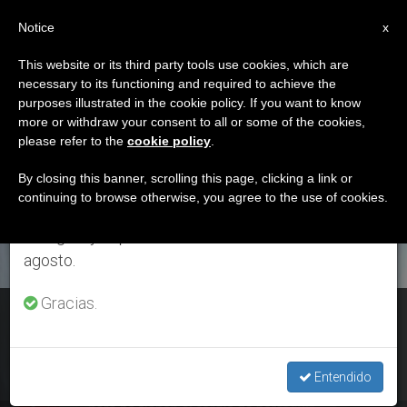
ES
Notice
×
x
Aviso importante
This website or its third party tools use cookies, which are
necessary to its functioning and required to achieve the
Del 27 de julio al 7 de agosto haremos la pausa
ETIQUETA
purposes illustrated in the cookie policy. If you want to know
anual, aprovechando que en el periodo de verano
Posts Tagged ‘ser
more or withdraw your consent to all or some of the cookies,
please refer to the
cookie policy
.
se generan menos informaciones y también el
Libre’
consumo de las mismas disminuye.
By closing this banner, scrolling this page, clicking a link or
continuing to browse otherwise, you agree to the use of cookies.
Retomamos el trabajo ordinario de las ediciones
en inglés y español de ZENIT el lunes 10 de
ÚLTIMAS NOTICIAS
agosto.
Gracias.
Video mensaje del Papa en el Festival de la Doctrina Social
de la Iglesia
Entendido
NOV 23, 2018 12:26