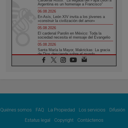
Cardenal Rossi: "La llegada del Papa León a
Argentina es un homenaje a Francisco"
06.08.2026
En Asís, León XIV invita a los jóvenes a
«construir la civilización del amor»
05.08.2026
El cardenal Parolin en México: Toda la
sociedad necesita el mensaje del Evangelio
05.08.2026
Santa María la Mayor, Makrickas: La gracia
de Dios desciende sobre el mundo
05.08.2026
Cristianos y confucianos: Respeto y
sabiduría para afrontar los urgentes desafíos
de hoy
05.08.2026
En marcha hacia Asís en nombre de San
Francisco, a la espera de León
05.08.2026
Venezuela, Padre Pagniello: "En medio del
dolor, una Iglesia que no se rinde"
Quiénes somos
FAQ
La Propiedad
Los servicios
Difusión
05.08.2026
Estatus legal
Copyright
Contáctenos
La Fuerza del "Círculo de Héroes" con el
Papa en la Audiencia General