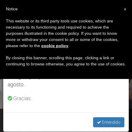
ES
Notice
×
x
Aviso importante
This website or its third party tools use cookies, which are
necessary to its functioning and required to achieve the
Del 27 de julio al 7 de agosto haremos la pausa
ETIQUETA
purposes illustrated in the cookie policy. If you want to know
anual, aprovechando que en el periodo de verano
Posts Tagged ‘sexto
more or withdraw your consent to all or some of the cookies,
please refer to the
cookie policy
.
se generan menos informaciones y también el
Aniversario’
consumo de las mismas disminuye.
By closing this banner, scrolling this page, clicking a link or
continuing to browse otherwise, you agree to the use of cookies.
Retomamos el trabajo ordinario de las ediciones
en inglés y español de ZENIT el lunes 10 de
ÚLTIMAS NOTICIAS
agosto.
Gracias.
El Vaticano lanza un video para conmemorar el 6º
Entendido
aniversario de la elección de Francisco