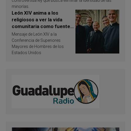
controvertida ley que busca eliminar la identidad de las
minorías.
León XIV anima a los
religiosos a ver la vida
comunitaria como fuente
de inspiración y
Mensaje de León XIV a la
santificación
Conferencia de Superiores
Mayores de Hombres de los
Estados Unidos