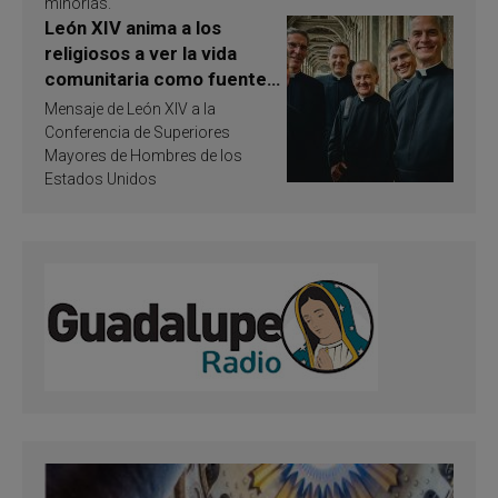
minorías.
León XIV anima a los
religiosos a ver la vida
comunitaria como fuente
de inspiración y
Mensaje de León XIV a la
santificación
Conferencia de Superiores
Mayores de Hombres de los
Estados Unidos