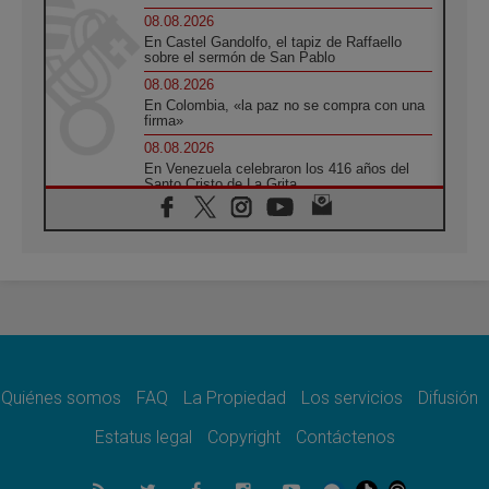
08.08.2026
En Castel Gandolfo, el tapiz de Raffaello
sobre el sermón de San Pablo
08.08.2026
En Colombia, «la paz no se compra con una
firma»
08.08.2026
En Venezuela celebraron los 416 años del
Santo Cristo de La Grita
08.08.2026
El Papa: en Santa Ágata contemplamos la
victoria del amor sobre la muerte
08.08.2026
León XIV visitará el Santuario de la Madre
del Buen Consejo de Genazzano
07.08.2026
Filipinas: el Vicariato Apostólico de Calapán
se convierte en diócesis
Quiénes somos
FAQ
La Propiedad
Los servicios
Difusión
07.08.2026
Honduras: Los desplazados invisibles de una
Estatus legal
Copyright
Contáctenos
crisis olvidada
07.08.2026
Bokalic: "En Argentina el Papa León señalará