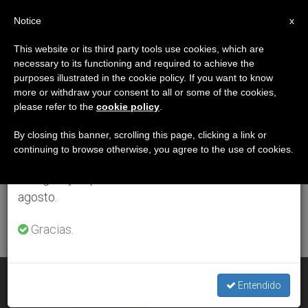
ES
Notice
×
x
Aviso importante
This website or its third party tools use cookies, which are
necessary to its functioning and required to achieve the
Del 27 de julio al 7 de agosto haremos la pausa
ETIQUETA
purposes illustrated in the cookie policy. If you want to know
anual, aprovechando que en el periodo de verano
Posts Tagged ‘Shama
more or withdraw your consent to all or some of the cookies,
please refer to the
cookie policy
.
se generan menos informaciones y también el
Y Shahzad’
consumo de las mismas disminuye.
By closing this banner, scrolling this page, clicking a link or
continuing to browse otherwise, you agree to the use of cookies.
Retomamos el trabajo ordinario de las ediciones
en inglés y español de ZENIT el lunes 10 de
ÚLTIMAS NOTICIAS
agosto.
Gracias.
Pakistán: recuerdan a esposos cristianos quemados vivos
Entendido