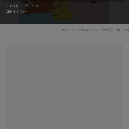
NOV 06, 2015 07:20
ZENIT STAFF
Pakistan, Mapa Étnico (Wiki Commons)