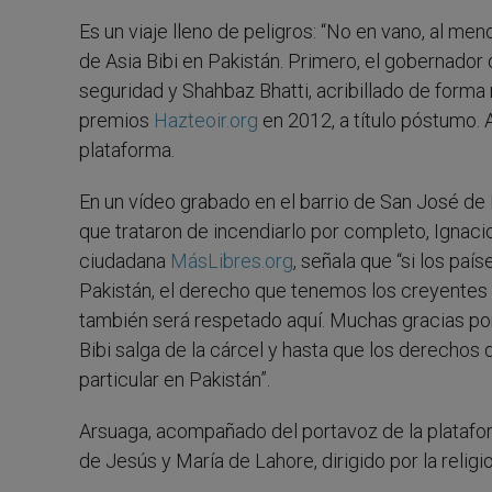
Es un viaje lleno de peligros: “No en vano, al m
de Asia Bibi en Pakistán. Primero, el gobernador
seguridad y Shahbaz Bhatti, acribillado de forma
premios
Hazteoir.org
en 2012, a título póstumo. A
plataforma.
En un vídeo grabado en el barrio de San José de
que trataron de incendiarlo por completo, Ignaci
ciudadana
MásLibres.org
, señala que “si los paí
Pakistán, el derecho que tenemos los creyentes d
también será respetado aquí. Muchas gracias por
Bibi salga de la cárcel y hasta que los derechos
particular en Pakistán”.
Arsuaga, acompañado del portavoz de la plataf
de Jesús y María de Lahore, dirigido por la religi