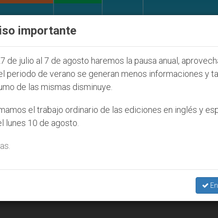
IGLESIA Y MUNDO
DOCUMENTOS
DONATIVOS
iso importante
ONU se pronuncia ante caso de obispo católico d
7 de julio al 7 de agosto haremos la pausa anual, aprovec
el periodo de verano se generan menos informaciones y t
umo de las mismas disminuye.
ia’
amos el trabajo ordinario de las ediciones en inglés y es
l lunes 10 de agosto.
as.
En
hasta que Asia Bibi salga de la cárcel