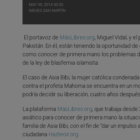
MAY 09, 2014 00:00
NIEVES SAN MARTÍN
El portavoz de
MásLibres.org
, Miguel Vidal, y e
Pakistán. En él, están teniendo la oportunidad de 
como conocer de primera mano los problemas de la
de la ley de blasfemia islamista.
El caso de Asia Bibi, la mujer católica condenad
contra el profeta Mahoma se encuentra en un mome
podría decidir su liberación, cuatro años después
La plataforma
MásLibres.org
, que trabaja desde 
asiático para conocer de primera mano la situació
familia de Asia Bibi, con el fin de “dar un impuls
ciudadana
Hazteoir.org
.