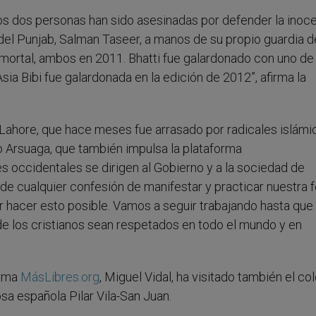
enos dos personas han sido asesinadas por defender la inoc
 del Punjab, Salman Taseer, a manos de su propio guardia d
 mortal, ambos en 2011. Bhatti fue galardonado con uno de
sia Bibi fue galardonada en la edición de 2012”, afirma la
 Lahore, que hace meses fue arrasado por radicales islámi
o Arsuaga, que también impulsa la plataforma
ses occidentales se dirigen al Gobierno y a la sociedad de
e cualquier confesión de manifestar y practicar nuestra f
 hacer esto posible. Vamos a seguir trabajando hasta que
 de los cristianos sean respetados en todo el mundo y en
orma
MásLibres.org
, Miguel Vidal, ha visitado también el co
osa española Pilar Vila-San Juan.