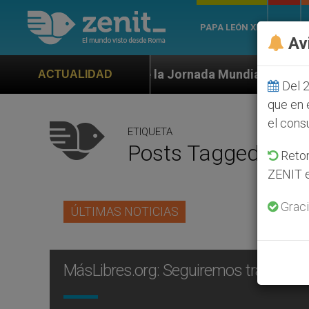
PAPA LEÓN XIV
ROMA
Av
al de la Jornada Mundial de la Juventud Seúl 2027
ACTUALIDAD
Del 2
que en 
el cons
ETIQUETA
Posts Tagged ‘shar
Retom
ZENIT e
Graci
ÚLTIMAS NOTICIAS
MásLibres.org: Seguiremos trabajando 