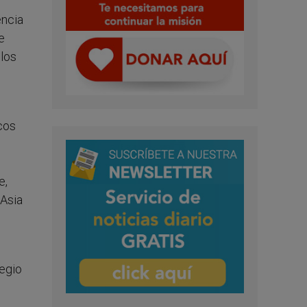
encia
e
 los
cos
e,
 Asia
legio