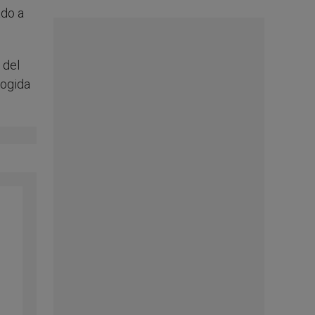
ado a
 del
cogida