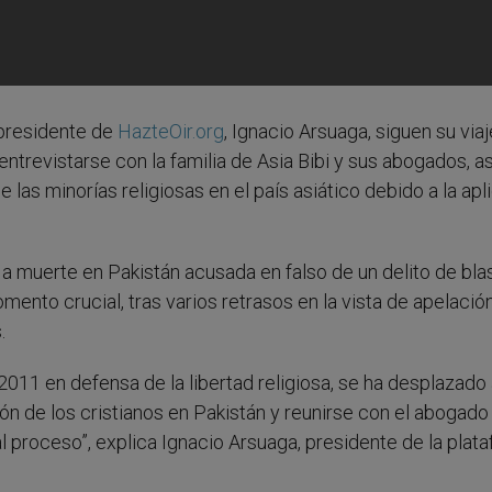
l presidente de
HazteOir.org
, Ignacio Arsuaga, siguen su viaj
entrevistarse con la familia de Asia Bibi y sus abogados, as
s minorías religiosas en el país asiático debido a la apl
a a muerte en Pakistán acusada en falso de un delito de bl
nto crucial, tras varios retrasos en la vista de apelació
.
2011 en defensa de la libertad religiosa, se ha desplazado 
n de los cristianos en Pakistán y reunirse con el abogado 
o al proceso”, explica Ignacio Arsuaga, presidente de la plat