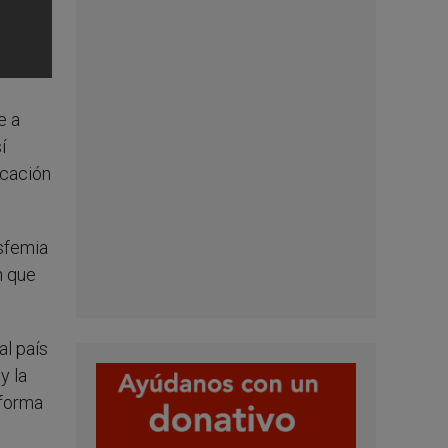
e a
í
icación
asfemia
n que
al país
y la
aforma