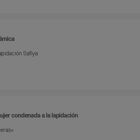
lámica
lapidación Safiya
mujer condenada a la lapidación
teras»