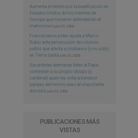
Aumenta el interés por la beatificación en
Estados Unidos de los mártires de
Georgia que murieron defendiendo el
matrimonio
julio 25, 2026
Franciscanos piden ayuda a Marco
Rubio ante persecución de colonos
judíos que afecta a cristianos (y no sólo)
en Tierra Santa
julio 25, 2026
Sacerdotes alemanes fieles al Papa
contestan a su propio obispo (y
cardenal) quien les orilla a bendecir
parejas del mismo sexo en importante
diócesis
julio 25, 2026
PUBLICACIONES MÁS
VISTAS