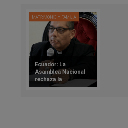
MATRIMONIO Y FAMILIA
Ecuador: La
Asamblea Nacional
rechaza la
despenalización del
aborto