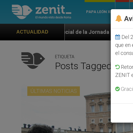
PAPA LEÓN XIV
ROMA
Av
cial de la Jornada Mundial de la Juventud Seúl 2027
ACTUALIDAD
Del 2
que en 
el cons
ETIQUETA
Posts Tagged ‘sí A
Retom
ZENIT e
Graci
ÚLTIMAS NOTICIAS