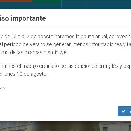
IGLESIA Y MUNDO
DOCUMENTOS
DONATIVOS
iso importante
ONU se pronuncia ante caso de obispo católico
7 de julio al 7 de agosto haremos la pausa anual, aprovec
el periodo de verano se generan menos informaciones y t
umo de las mismas disminuye.
 La Vida’
amos el trabajo ordinario de las ediciones en inglés y es
l lunes 10 de agosto.
as.
En