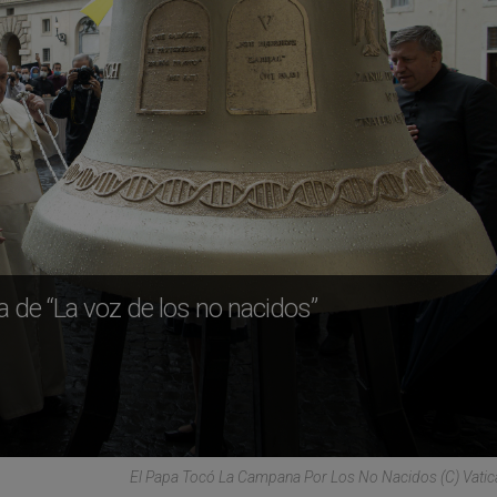
a de “La voz de los no nacidos”
El Papa Tocó La Campana Por Los No Nacidos (C) Vati