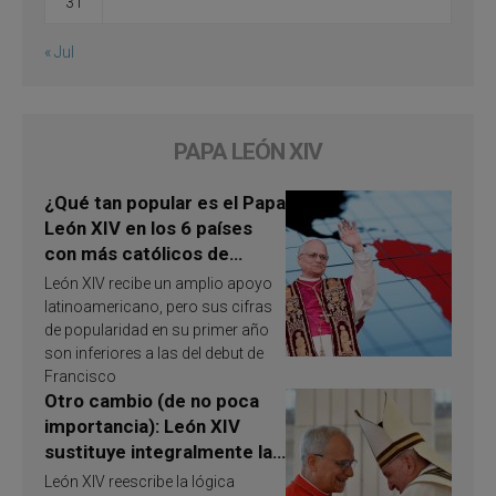
31
« Jul
PAPA LEÓN XIV
¿Qué tan popular es el Papa
León XIV en los 6 países
con más católicos de
América Latina en 2026?
León XIV recibe un amplio apoyo
Publican resultados de
latinoamericano, pero sus cifras
investigación
de popularidad en su primer año
son inferiores a las del debut de
Francisco
Otro cambio (de no poca
importancia): León XIV
sustituye integralmente la
ley vaticana de Papa
León XIV reescribe la lógica