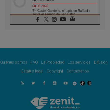
08.08.2026
En Castel Gandolfo, el tapiz de Raffaello
sobre el sermón de San Pablo
08.08.2026
En Colombia, «la paz no se compra con una
firma»
08.08.2026
En Venezuela celebraron los 416 años del
Santo Cristo de La Grita
08.08.2026
El Papa: en Santa Ágata contemplamos la
victoria del amor sobre la muerte
Quiénes somos
FAQ
La Propiedad
Los servicios
Difusión
08.08.2026
León XIV visitará el Santuario de la Madre
Estatus legal
Copyright
Contáctenos
del Buen Consejo de Genazzano
07.08.2026
Filipinas: el Vicariato Apostólico de Calapán
se convierte en diócesis
07.08.2026
Honduras: Los desplazados invisibles de una
crisis olvidada