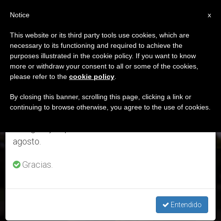
ES
Notice
×
x
Aviso importante
This website or its third party tools use cookies, which are
necessary to its functioning and required to achieve the
Del 27 de julio al 7 de agosto haremos la pausa
ETIQUETA
purposes illustrated in the cookie policy. If you want to know
anual, aprovechando que en el periodo de verano
Posts Tagged
more or withdraw your consent to all or some of the cookies,
please refer to the
cookie policy
.
se generan menos informaciones y también el
‘sociedad’
consumo de las mismas disminuye.
By closing this banner, scrolling this page, clicking a link or
continuing to browse otherwise, you agree to the use of cookies.
Retomamos el trabajo ordinario de las ediciones
en inglés y español de ZENIT el lunes 10 de
ÚLTIMAS NOTICIAS
agosto.
Teología para Millennials: “Cuties”
Gracias.
AUG 31, 2020 11:21
MARIO ARROYO MARTÍNEZ
Entendido