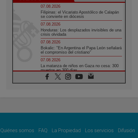
07.08.2026
Filipinas: el Vicariato Apostólico de Calapán
se convierte en diócesis
07.08.2026
Honduras: Los desplazados invisibles de una
crisis olvidada
07.08.2026
Bokalic: "En Argentina el Papa León señalará
el compromiso del cristiano"
07.08.2026
La matanza de niños en Gaza no cesa: 300
muertos en 300 días
07.08.2026
Tagle: La guerra desfigura el mundo, solo la
revelación de Dios lo transfigura
07.08.2026
Presentada la Trienal de Arte de las
Universidades Católicas: «Exercises in
Empathy»
07.08.2026
Fortunatus Nwachukwu: la comunicación
como misión al servicio del Evangelio
Quiénes somos
FAQ
La Propiedad
Los servicios
Difusión
07.08.2026