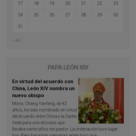
17
18
19
20
21
22
23
24
25
26
27
28
29
30
31
« Jul
PAPA LEÓN XIV
En virtud del acuerdo con
China, León XIV nombra un
nuevo obispo
Mons. Chang Yanfeng, de 42
años, ha sido nombrado en virtud
del Acuerdo entre China y la Santa
Sede para una diócesis que
llevaba veinte años sin pastor. La ordenación tuvo lugar
hoy. Pero hace tres semanas antes tuvo que