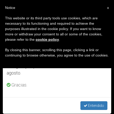
ES
Notice
×
x
Aviso importante
This website or its third party tools use cookies, which are
necessary to its functioning and required to achieve the
Del 27 de julio al 7 de agosto haremos la pausa
ETIQUETA
purposes illustrated in the cookie policy. If you want to know
anual, aprovechando que en el periodo de verano
Posts Tagged
more or withdraw your consent to all or some of the cookies,
please refer to the
cookie policy
.
se generan menos informaciones y también el
‘solidadridad’
consumo de las mismas disminuye.
By closing this banner, scrolling this page, clicking a link or
continuing to browse otherwise, you agree to the use of cookies.
Retomamos el trabajo ordinario de las ediciones
en inglés y español de ZENIT el lunes 10 de
ÚLTIMAS NOTICIAS
agosto.
Gracias.
Entendido
Argentina: Mensaje de la Comisión Episcopal de Migrantes