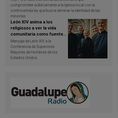
comprometer públicamente a la Iglesia local con la
controvertida ley que busca eliminar la identidad de las
minorías.
León XIV anima a los
religiosos a ver la vida
comunitaria como fuente
de inspiración y
Mensaje de León XIV a la
santificación
Conferencia de Superiores
Mayores de Hombres de los
Estados Unidos