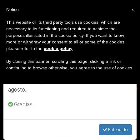
ES
Notice
×
x
Aviso importante
This website or its third party tools use cookies, which are
necessary to its functioning and required to achieve the
Del 27 de julio al 7 de agosto haremos la pausa
ETIQUETA
purposes illustrated in the cookie policy. If you want to know
anual, aprovechando que en el periodo de verano
Posts Tagged
more or withdraw your consent to all or some of the cookies,
please refer to the
cookie policy
.
se generan menos informaciones y también el
‘supervivientes’
consumo de las mismas disminuye.
By closing this banner, scrolling this page, clicking a link or
continuing to browse otherwise, you agree to the use of cookies.
Retomamos el trabajo ordinario de las ediciones
en inglés y español de ZENIT el lunes 10 de
ÚLTIMAS NOTICIAS
agosto.
Gracias.
75º Aniversario de Hiroshima: Mensaje del Papa Francisco
Entendido
AUG 06, 2020 13:02