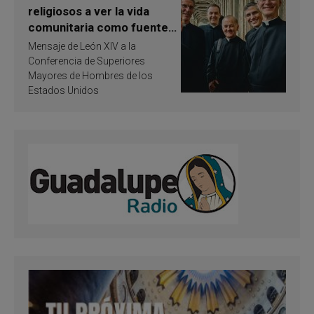
religiosos a ver la vida
comunitaria como fuente
de inspiración y
Mensaje de León XIV a la
santificación
Conferencia de Superiores
Mayores de Hombres de los
Estados Unidos