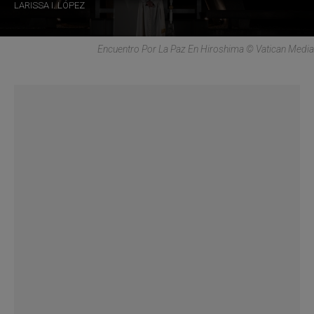
LARISSA I. LÓPEZ
Encuentro Por La Paz En Hiroshima © Vatican Media