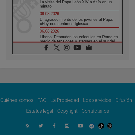
La visita del Papa León XIV a Asís en un
minuto
06.08.2026
El agradecimiento de los jóvenes al Papa:
«Hoy nos sentimos Iglesia»
06.08.2026
Líbano: Reanudan los coloquios en Roma en
medio de tensiones y ataques en el sur del
país
06.08.2026
Hiroshima y Nagasaki, 81 años después.
Comienzan "Diez Días Oración por la Paz"
06.08.2026
Pizzaballa en Asís: los cristianos quieren
paz
06.08.2026
Sturla: La visita de León XIV será una buena
noticia para todo el Uruguay
Quiénes somos
FAQ
La Propiedad
Los servicios
Difusión
06.08.2026
Estatus legal
Copyright
Contáctenos
León XIV: La revolución del Evangelio
derriba los muros que separan
06.08.2026
La Iglesia en Ceuta: caridad y esperanza
frente al drama migratorio