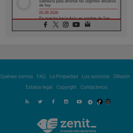
sabiduría para afrontar los urgentes desafíos
de hoy
05.08.2026
En marcha hacia Asís en nombre de San
Francisco, a la espera de León
05.08.2026
Venezuela, Padre Pagniello: "En medio del
dolor, una Iglesia que no se rinde"
05.08.2026
La Fuerza del "Círculo de Héroes" con el
Papa en la Audiencia General
05.08.2026
Nuncio en Ucrania: Preocupa escuchar a
quienes bendicen la guerra
Quiénes somos
FAQ
La Propiedad
Los servicios
Difusión
05.08.2026
Estatus legal
Copyright
Contáctenos
Ucrania: Ataque masivo en Kyiv durante la
noche
05.08.2026
Colombo: "La visita del Papa a Argentina
llevará un mensaje de paz y dignidad
humana"
05.08.2026
Iglesia en Uruguay: la visita del Papa
fortalecerá la fe y la esperanza