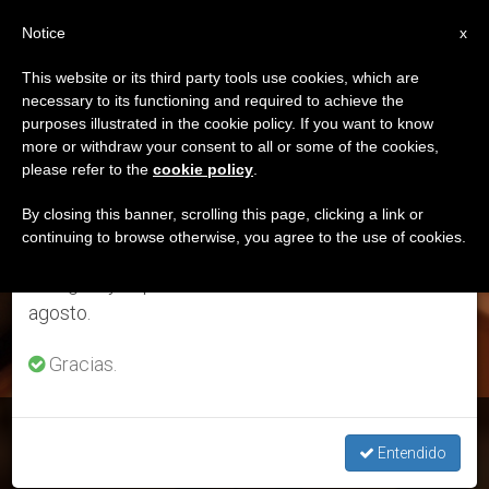
ES
Notice
×
x
Aviso importante
This website or its third party tools use cookies, which are
necessary to its functioning and required to achieve the
Del 27 de julio al 7 de agosto haremos la pausa
ETIQUETA
purposes illustrated in the cookie policy. If you want to know
anual, aprovechando que en el periodo de verano
Posts Tagged
more or withdraw your consent to all or some of the cookies,
please refer to the
cookie policy
.
se generan menos informaciones y también el
‘talentos’
consumo de las mismas disminuye.
By closing this banner, scrolling this page, clicking a link or
continuing to browse otherwise, you agree to the use of cookies.
Retomamos el trabajo ordinario de las ediciones
en inglés y español de ZENIT el lunes 10 de
ÚLTIMAS NOTICIAS
agosto.
Gracias.
Evangelio del 15 de noviembre: Reflexión del padre Antonio
Rivero
Entendido