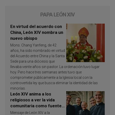
PAPA LEÓN XIV
En virtud del acuerdo con
China, León XIV nombra un
nuevo obispo
Mons. Chang Yanfeng, de 42
años, ha sido nombrado en virtud
del Acuerdo entre China y la Santa
Sede para una diócesis que
llevaba veinte años sin pastor. La ordenación tuvo lugar
hoy. Pero hace tres semanas antes tuvo que
comprometer públicamente a la Iglesia local con la
controvertida ley que busca eliminar la identidad de las
minorías.
León XIV anima a los
religiosos a ver la vida
comunitaria como fuente
de inspiración y
Mensaje de León XIV a la