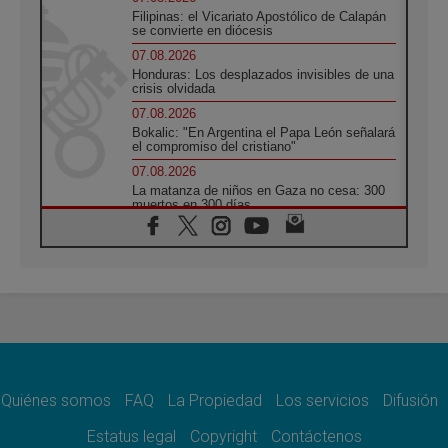
Filipinas: el Vicariato Apostólico de Calapán
se convierte en diócesis
07.08.2026
Honduras: Los desplazados invisibles de una
crisis olvidada
07.08.2026
Bokalic: "En Argentina el Papa León señalará
el compromiso del cristiano"
07.08.2026
La matanza de niños en Gaza no cesa: 300
muertos en 300 días
07.08.2026
Tagle: La guerra desfigura el mundo, solo la
revelación de Dios lo transfigura
07.08.2026
Presentada la Trienal de Arte de las
Universidades Católicas: «Exercises in
Empathy»
07.08.2026
Fortunatus Nwachukwu: la comunicación
como misión al servicio del Evangelio
Quiénes somos
FAQ
La Propiedad
Los servicios
Difusión
07.08.2026
Estatus legal
Copyright
Contáctenos
SIGNIS 2026, dar voz a las religiosas en el