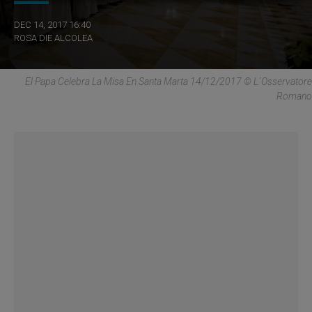
DEC 14, 2017 16:40
ROSA DIE ALCOLEA
El Papa Celebra La Misa En Santa Marta 14/12/2017 © L´Osservatore
Romano