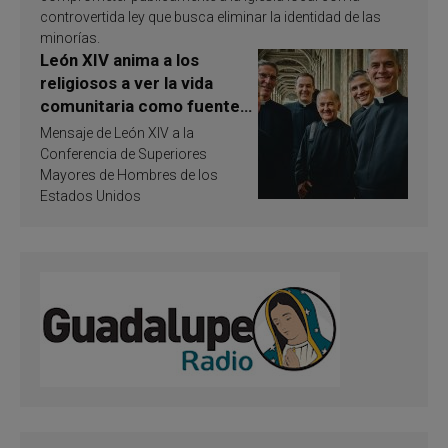
controvertida ley que busca eliminar la identidad de las
minorías.
León XIV anima a los
religiosos a ver la vida
comunitaria como fuente
de inspiración y
Mensaje de León XIV a la
santificación
Conferencia de Superiores
Mayores de Hombres de los
Estados Unidos