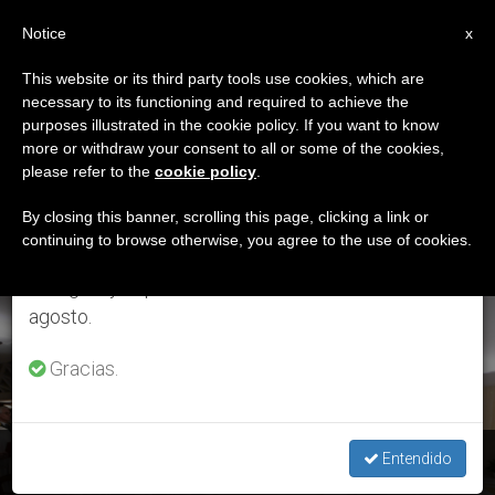
ES
Notice
×
x
Aviso importante
This website or its third party tools use cookies, which are
necessary to its functioning and required to achieve the
Del 27 de julio al 7 de agosto haremos la pausa
ETIQUETA
purposes illustrated in the cookie policy. If you want to know
anual, aprovechando que en el periodo de verano
Posts Tagged ‘ternura
more or withdraw your consent to all or some of the cookies,
please refer to the
cookie policy
.
se generan menos informaciones y también el
De Dios’
consumo de las mismas disminuye.
By closing this banner, scrolling this page, clicking a link or
continuing to browse otherwise, you agree to the use of cookies.
Retomamos el trabajo ordinario de las ediciones
en inglés y español de ZENIT el lunes 10 de
ÚLTIMAS NOTICIAS
agosto.
Gracias.
Santa Marta: "Dios nos lleva en sus propias entrañas"
Entendido