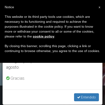
ES
Notice
×
x
Aviso importante
This website or its third party tools use cookies, which are
necessary to its functioning and required to achieve the
Del 27 de julio al 7 de agosto haremos la pausa
ETIQUETA
purposes illustrated in the cookie policy. If you want to know
anual, aprovechando que en el periodo de verano
Posts Tagged ‘The
more or withdraw your consent to all or some of the cookies,
please refer to the
cookie policy
.
se generan menos informaciones y también el
Rosary Network’
consumo de las mismas disminuye.
By closing this banner, scrolling this page, clicking a link or
continuing to browse otherwise, you agree to the use of cookies.
Retomamos el trabajo ordinario de las ediciones
en inglés y español de ZENIT el lunes 10 de
ÚLTIMAS NOTICIAS
agosto.
Gracias.
Coronavirus: Comienza el rezo mundial del Rosario para
frenar la ansiedad
Entendido