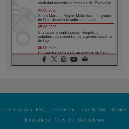
sociedad necesita el mensaje del Evangelio
05.08.2026
Santa María la Mayor, Makrickas: La gracia
de Dios desciende sobre el mundo
05.08.2026
Cristianos y confucianos: Respeto y
sabiduría para afrontar los urgentes desafíos
de hoy
05.08.2026
En marcha hacia Asís en nombre de San
Francisco, a la espera de León
05.08.2026
Venezuela, Padre Pagniello: "En medio del
dolor, una Iglesia que no se rinde"
05.08.2026
La Fuerza del "Círculo de Héroes" con el
Papa en la Audiencia General
05.08.2026
Nuncio en Ucrania: Preocupa escuchar a
quienes bendicen la guerra
Quiénes somos
FAQ
La Propiedad
Los servicios
Difusión
05.08.2026
Estatus legal
Copyright
Contáctenos
Ucrania: Ataque masivo en Kyiv durante la
noche