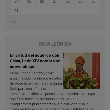
24
25
26
27
28
29
30
31
« Jul
PAPA LEÓN XIV
En virtud del acuerdo con
China, León XIV nombra un
nuevo obispo
Mons. Chang Yanfeng, de 42
años, ha sido nombrado en virtud
del Acuerdo entre China y la Santa
Sede para una diócesis que
llevaba veinte años sin pastor. La ordenación tuvo lugar
hoy. Pero hace tres semanas antes tuvo que
comprometer públicamente a la Iglesia local con la
controvertida ley que busca eliminar la identidad de las