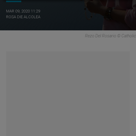
MAR 09, 2020 11:29
ROSA DIE ALCOLEA
Rezo Del Rosario © Catholic