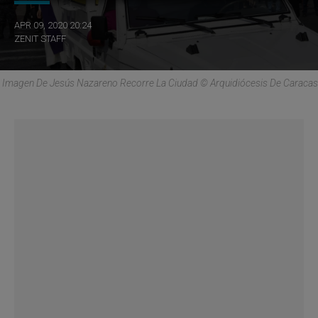
APR 09, 2020 20:24
ZENIT STAFF
Imagen De Jesús Nazareno Recorre La Ciudad © Arquidiócesis De Caracas