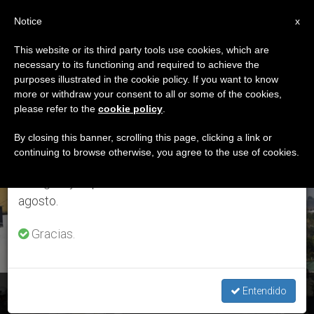
ES
Notice
×
x
Aviso importante
This website or its third party tools use cookies, which are
necessary to its functioning and required to achieve the
Del 27 de julio al 7 de agosto haremos la pausa
ETIQUETA
purposes illustrated in the cookie policy. If you want to know
anual, aprovechando que en el periodo de verano
Posts Tagged ‘traición
more or withdraw your consent to all or some of the cookies,
please refer to the
cookie policy
.
se generan menos informaciones y también el
De Judas A Jesús’
consumo de las mismas disminuye.
By closing this banner, scrolling this page, clicking a link or
continuing to browse otherwise, you agree to the use of cookies.
Retomamos el trabajo ordinario de las ediciones
en inglés y español de ZENIT el lunes 10 de
ÚLTIMAS NOTICIAS
agosto.
Gracias.
Venezuela: Jesús Nazareno sale al encuentro de su pueblo
Entendido