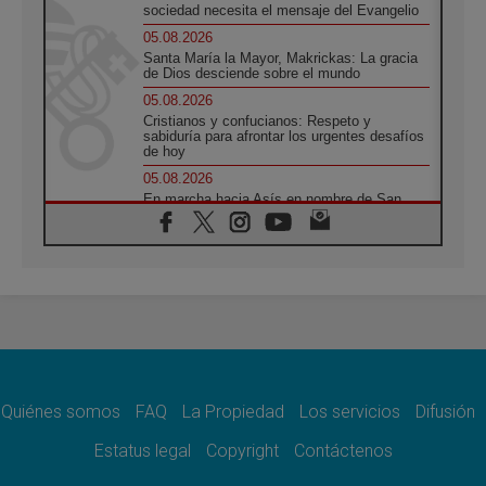
sociedad necesita el mensaje del Evangelio
05.08.2026
Santa María la Mayor, Makrickas: La gracia
de Dios desciende sobre el mundo
05.08.2026
Cristianos y confucianos: Respeto y
sabiduría para afrontar los urgentes desafíos
de hoy
05.08.2026
En marcha hacia Asís en nombre de San
Francisco, a la espera de León
05.08.2026
Venezuela, Padre Pagniello: "En medio del
dolor, una Iglesia que no se rinde"
05.08.2026
La Fuerza del "Círculo de Héroes" con el
Papa en la Audiencia General
05.08.2026
Nuncio en Ucrania: Preocupa escuchar a
quienes bendicen la guerra
Quiénes somos
FAQ
La Propiedad
Los servicios
Difusión
05.08.2026
Estatus legal
Copyright
Contáctenos
Ucrania: Ataque masivo en Kyiv durante la
noche