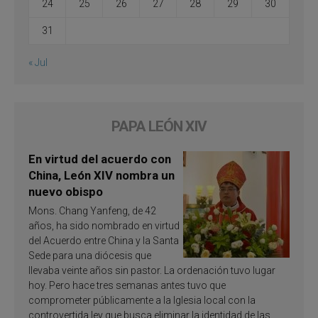
24
25
26
27
28
29
30
31
« Jul
PAPA LEÓN XIV
En virtud del acuerdo con
China, León XIV nombra un
nuevo obispo
Mons. Chang Yanfeng, de 42
años, ha sido nombrado en virtud
del Acuerdo entre China y la Santa
Sede para una diócesis que
llevaba veinte años sin pastor. La ordenación tuvo lugar
hoy. Pero hace tres semanas antes tuvo que
comprometer públicamente a la Iglesia local con la
controvertida ley que busca eliminar la identidad de las