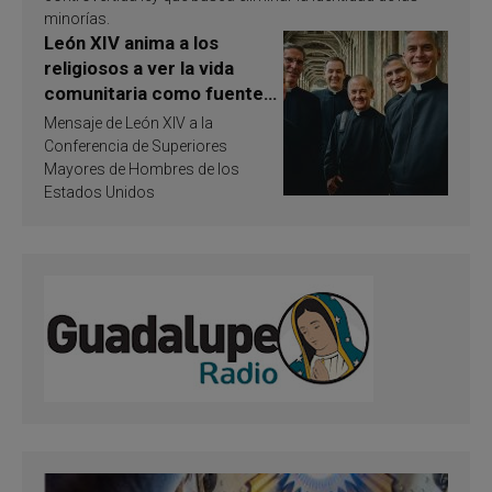
minorías.
León XIV anima a los
religiosos a ver la vida
comunitaria como fuente
de inspiración y
Mensaje de León XIV a la
santificación
Conferencia de Superiores
Mayores de Hombres de los
Estados Unidos