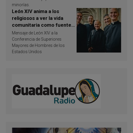
minorías.
León XIV anima a los
religiosos a ver la vida
comunitaria como fuente
de inspiración y
Mensaje de León XIV a la
santificación
Conferencia de Superiores
Mayores de Hombres de los
Estados Unidos