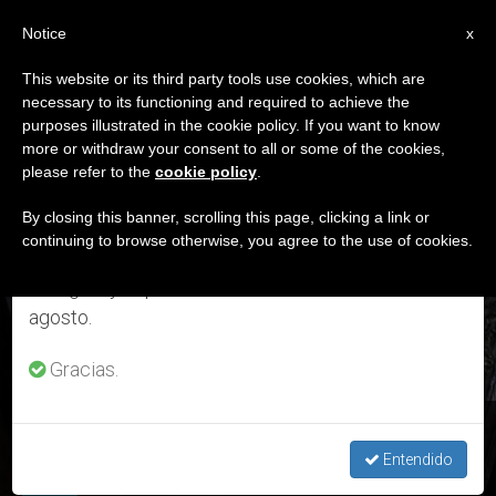
ES
Notice
×
x
Aviso importante
This website or its third party tools use cookies, which are
necessary to its functioning and required to achieve the
Del 27 de julio al 7 de agosto haremos la pausa
ETIQUETA
purposes illustrated in the cookie policy. If you want to know
anual, aprovechando que en el periodo de verano
Posts Tagged ‘tumba
more or withdraw your consent to all or some of the cookies,
please refer to the
cookie policy
.
se generan menos informaciones y también el
De Pedro’
consumo de las mismas disminuye.
By closing this banner, scrolling this page, clicking a link or
continuing to browse otherwise, you agree to the use of cookies.
Retomamos el trabajo ordinario de las ediciones
en inglés y español de ZENIT el lunes 10 de
ÚLTIMAS NOTICIAS
agosto.
Gracias.
Santos Pedro y Pablo: ¿Por qué se bendicen hoy los palios
arzobispales?
Entendido