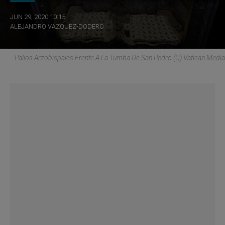
JUN 29, 2020 10:15
ALEJANDRO VÁZQUEZ-DODERO
Palios Arzobispales Frente A La Tumba De San Pedro (C) Vatican Media