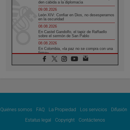
den cabida a la diplomacia
09.08.2026
León XIV: Confiar en Dios, no desesperarnos
en la oscuridad
08.08.2026
En Castel Gandolfo, el tapiz de Raffaello
sobre el sermón de San Pablo
08.08.2026
En Colombia, «la paz no se compra con una
firma»
08.08.2026
En Venezuela celebraron los 416 años del
Santo Cristo de La Grita
08.08.2026
El Papa: en Santa Ágata contemplamos la
victoria del amor sobre la muerte
08.08.2026
León XIV visitará el Santuario de la Madre
del Buen Consejo de Genazzano
Quiénes somos
FAQ
La Propiedad
Los servicios
Difusión
07.08.2026
Filipinas: el Vicariato Apostólico de Calapán
Estatus legal
Copyright
Contáctenos
se convierte en diócesis
07.08.2026