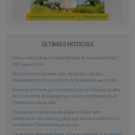
ÚLTIMAS NOTICIAS
Himno oficial de la Jornada Mundial de la Juventud Seúl
2027
agosto 3, 2026
ONU se pronuncia ante caso de obispo católico
desaparecido por la dictadura nicaragüense
julio 25, 2026
Aumenta el interés por la beatificación en Estados Unidos
de los mártires de Georgia que murieron defendiendo el
matrimonio
julio 25, 2026
Franciscanos piden ayuda a Marco Rubio ante
persecución de colonos judíos que afecta a cristianos (y
no sólo) en Tierra Santa
julio 25, 2026
Sacerdotes alemanes fieles al Papa contestan a su propio