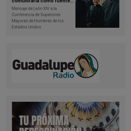
comunitaria como fuente
de inspiración y
Mensaje de León XIV a la
santificación
Conferencia de Superiores
Mayores de Hombres de los
Estados Unidos