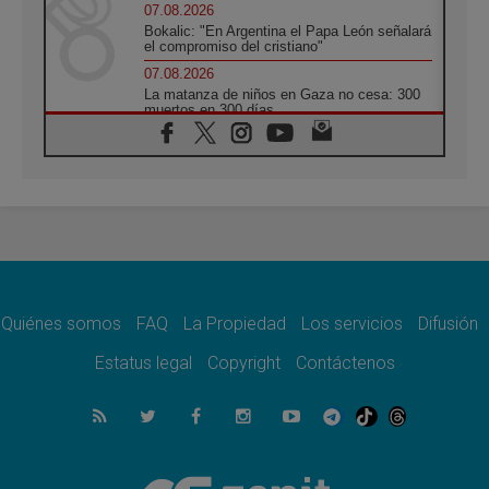
07.08.2026
Bokalic: "En Argentina el Papa León señalará
el compromiso del cristiano"
07.08.2026
La matanza de niños en Gaza no cesa: 300
muertos en 300 días
07.08.2026
Tagle: La guerra desfigura el mundo, solo la
revelación de Dios lo transfigura
07.08.2026
Presentada la Trienal de Arte de las
Universidades Católicas: «Exercises in
Empathy»
07.08.2026
Fortunatus Nwachukwu: la comunicación
como misión al servicio del Evangelio
Quiénes somos
FAQ
La Propiedad
Los servicios
Difusión
07.08.2026
Estatus legal
Copyright
Contáctenos
SIGNIS 2026, dar voz a las religiosas en el
espacio público
07.08.2026
Lanzan un proyecto de empoderamiento
digital para mujeres líderes en África
07.08.2026