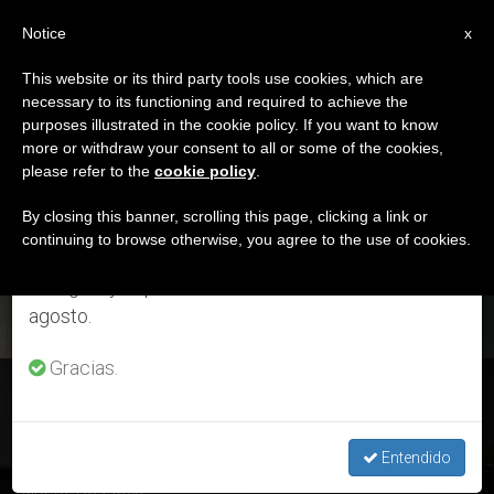
ES
Notice
×
x
Aviso importante
This website or its third party tools use cookies, which are
necessary to its functioning and required to achieve the
Del 27 de julio al 7 de agosto haremos la pausa
ETIQUETA
purposes illustrated in the cookie policy. If you want to know
anual, aprovechando que en el periodo de verano
Posts Tagged ‘una
more or withdraw your consent to all or some of the cookies,
please refer to the
cookie policy
.
se generan menos informaciones y también el
Casa Común’
consumo de las mismas disminuye.
By closing this banner, scrolling this page, clicking a link or
continuing to browse otherwise, you agree to the use of cookies.
Retomamos el trabajo ordinario de las ediciones
en inglés y español de ZENIT el lunes 10 de
ÚLTIMAS NOTICIAS
agosto.
Gracias.
«Una sola familia humana, una casa común» – 21ª Asamblea
General de Caritas Internationalis
Entendido
MAY 23, 2019 18:33