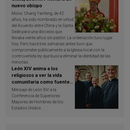
nuevo obispo
Mons. Chang Yanfeng, de 42
años, ha sido nombrado en virtud
del Acuerdo entre China y la Santa
Sede para una diócesis que
llevaba veinte años sin pastor. La ordenación tuvo lugar
hoy. Pero hace tres semanas antes tuvo que
comprometer públicamente a la Iglesia local con la
controvertida ley que busca eliminar la identidad de las
minorías.
León XIV anima a los
religiosos a ver la vida
comunitaria como fuente
de inspiración y
Mensaje de León XIV a la
santificación
Conferencia de Superiores
Mayores de Hombres de los
Estados Unidos