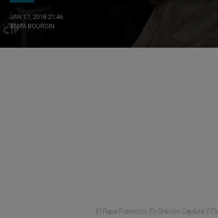
JAN 17, 2018 21:46
ANITA BOURDIN
El Papa Francisco En Oración Captura CTV