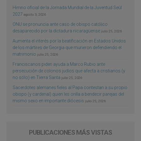
Himno oficial de la Jornada Mundial de la Juventud Seúl
2027
agosto 3, 2026
ONU se pronuncia ante caso de obispo católico
desaparecido por la dictadura nicaragüense
julio 25, 2026
Aumenta el interés por la beatificación en Estados Unidos
de los mártires de Georgia que murieron defendiendo el
matrimonio
julio 25, 2026
Franciscanos piden ayuda a Marco Rubio ante
persecución de colonos judíos que afecta a cristianos (y
no sólo) en Tierra Santa
julio 25, 2026
Sacerdotes alemanes fieles al Papa contestan a su propio
obispo (y cardenal) quien les orilla a bendecir parejas del
mismo sexo en importante diócesis
julio 25, 2026
PUBLICACIONES MÁS VISTAS