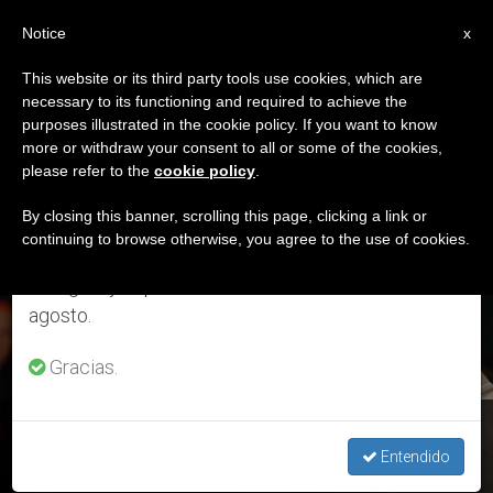
ES
Notice
×
x
Aviso importante
This website or its third party tools use cookies, which are
necessary to its functioning and required to achieve the
Del 27 de julio al 7 de agosto haremos la pausa
ETIQUETA
purposes illustrated in the cookie policy. If you want to know
anual, aprovechando que en el periodo de verano
Posts Tagged ‘viaje A
more or withdraw your consent to all or some of the cookies,
please refer to the
cookie policy
.
se generan menos informaciones y también el
Chile’
consumo de las mismas disminuye.
By closing this banner, scrolling this page, clicking a link or
continuing to browse otherwise, you agree to the use of cookies.
Retomamos el trabajo ordinario de las ediciones
en inglés y español de ZENIT el lunes 10 de
ÚLTIMAS NOTICIAS
agosto.
Gracias.
Chile: El Papa escucha los sufrimientos de las víctimas de
abuso, ora y “llora” con ellas
Entendido