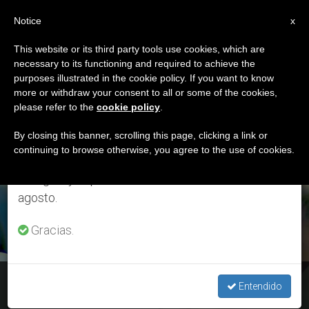
ES
Notice
×
x
Aviso importante
This website or its third party tools use cookies, which are
necessary to its functioning and required to achieve the
Del 27 de julio al 7 de agosto haremos la pausa
ETIQUETA
purposes illustrated in the cookie policy. If you want to know
anual, aprovechando que en el periodo de verano
Posts Tagged ‘viaje
more or withdraw your consent to all or some of the cookies,
please refer to the
cookie policy
.
se generan menos informaciones y también el
Genova’
consumo de las mismas disminuye.
By closing this banner, scrolling this page, clicking a link or
continuing to browse otherwise, you agree to the use of cookies.
Retomamos el trabajo ordinario de las ediciones
en inglés y español de ZENIT el lunes 10 de
ÚLTIMAS NOTICIAS
agosto.
Gracias.
16:00 – Génova, el Papa en el hospital pediátrico Gaslini:
Entendido
"¿Por qué sufren los niños? y solo miro al crucifijo"