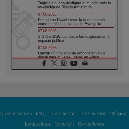
Tagle: La guerra desfigura el mundo, solo la
revelación de Dios lo transfigura
07.08.2026
Fortunatus Nwachukwu: la comunicación
como misión al servicio del Evangelio
07.08.2026
SIGNIS 2026, dar voz a las religiosas en el
espacio público
07.08.2026
Lanzan un proyecto de empoderamiento
digital para mujeres líderes en África
07.08.2026
Programa oficial del Viaje Apostólico del
Papa León XIV a Francia
07.08.2026
Obispos de Ecuador: El bien de las familias
no admite premuras legislativas
06.08.2026
Cardenal Parolin: La paz comienza con la
empatía al dolor del otro
Quiénes somos
FAQ
La Propiedad
Los servicios
Difusión
06.08.2026
Fray Marco Vianelli: Aprender el Evangelio
Estatus legal
Copyright
Contáctenos
de la Paz en la Escuela de San Francisco