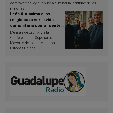
controvertida ley que busca eliminar la identidad de las
minorías.
León XIV anima a los
religiosos a ver la vida
comunitaria como fuente
de inspiración y
Mensaje de León XIV a la
santificación
Conferencia de Superiores
Mayores de Hombres de los
Estados Unidos