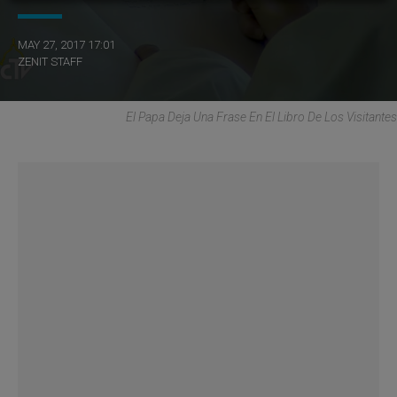
MAY 27, 2017 17:01
ZENIT STAFF
El Papa Deja Una Frase En El Libro De Los Visitantes