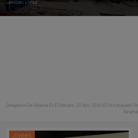
LARISSA I. LÓPEZ
Delegación De Panamá En El Vaticano, 22 Nov. 2020 (C) Arzobispado De
Panamá
JÓVENES