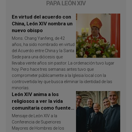
PAPA LEÓN XIV
En virtud del acuerdo con
China, León XIV nombra un
nuevo obispo
Mons. Chang Yanfeng, de 42
años, ha sido nombrado en virtud
del Acuerdo entre China y la Santa
Sede para una diócesis que
llevaba veinte años sin pastor. La ordenación tuvo lugar
hoy. Pero hace tres semanas antes tuvo que
comprometer públicamente a la Iglesia local con la
controvertida ley que busca eliminar la identidad de las
minorías.
León XIV anima a los
religiosos a ver la vida
comunitaria como fuente
de inspiración y
Mensaje de León XIV a la
santificación
Conferencia de Superiores
Mayores de Hombres de los