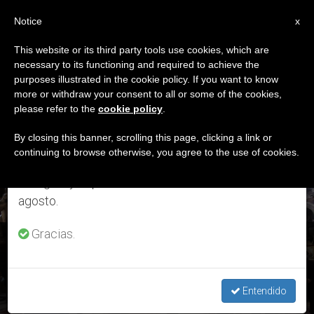
ES
Notice
×
x
Aviso importante
This website or its third party tools use cookies, which are
necessary to its functioning and required to achieve the
Del 27 de julio al 7 de agosto haremos la pausa
ETIQUETA
purposes illustrated in the cookie policy. If you want to know
anual, aprovechando que en el periodo de verano
Posts Tagged ‘Víctor
more or withdraw your consent to all or some of the cookies,
please refer to the
cookie policy
.
se generan menos informaciones y también el
Chang’
consumo de las mismas disminuye.
By closing this banner, scrolling this page, clicking a link or
continuing to browse otherwise, you agree to the use of cookies.
Retomamos el trabajo ordinario de las ediciones
en inglés y español de ZENIT el lunes 10 de
ÚLTIMAS NOTICIAS
agosto.
Gracias.
Panamá: Delegación en Roma traspasa los símbolos de la
JMJ
Entendido
NOV 22, 2020 13:15