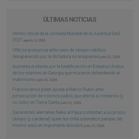
ÚLTIMAS NOTICIAS
Himno oficial de la Jornada Mundial de la Juventud Seúl
2027
agosto 3, 2026
ONU se pronuncia ante caso de obispo católico
desaparecido por la dictadura nicaragüense
julio 25, 2026
Aumenta el interés por la beatificación en Estados Unidos
de los mártires de Georgia que murieron defendiendo el
matrimonio
julio 25, 2026
Franciscanos piden ayuda a Marco Rubio ante
persecución de colonos judíos que afecta a cristianos (y
no sólo) en Tierra Santa
julio 25, 2026
Sacerdotes alemanes fieles al Papa contestan a su propio
obispo (y cardenal) quien les orilla a bendecir parejas del
mismo sexo en importante diócesis
julio 25, 2026