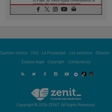
El Papa: en Santa Ágata contemplamos la
victoria del amor sobre la muerte
08.08.2026
León XIV visitará el Santuario de la Madre
del Buen Consejo de Genazzano
07.08.2026
Filipinas: el Vicariato Apostólico de Calapán
se convierte en diócesis
07.08.2026
Honduras: Los desplazados invisibles de una
crisis olvidada
Quiénes somos
FAQ
La Propiedad
Los servicios
Difusión
07.08.2026
Bokalic: "En Argentina el Papa León señalará
Estatus legal
Copyright
Contáctenos
el compromiso del cristiano"
07.08.2026
La matanza de niños en Gaza no cesa: 300
muertos en 300 días
07.08.2026
Tagle: La guerra desfigura el mundo, solo la
revelación de Dios lo transfigura
Copyright © 2026 ZENIT. All Rights Reserved.