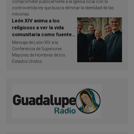
comprometer públicamente a la Iglesia local con la
controvertida ley que busca eliminar la identidad de las
minorías.
León XIV anima a los
religiosos a ver la vida
comunitaria como fuente
de inspiración y
Mensaje de León XIV a la
santificación
Conferencia de Superiores
Mayores de Hombres de los
Estados Unidos