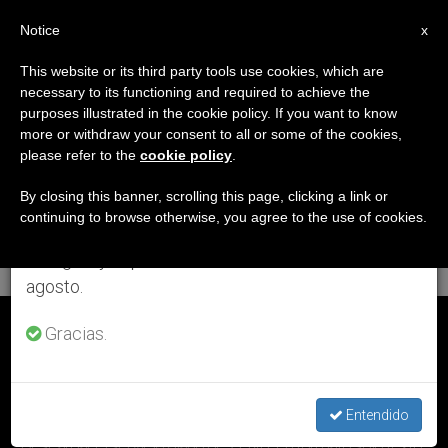
ES
Notice
×
x
Aviso importante
This website or its third party tools use cookies, which are
necessary to its functioning and required to achieve the
Del 27 de julio al 7 de agosto haremos la pausa
ETIQUETA
purposes illustrated in the cookie policy. If you want to know
anual, aprovechando que en el periodo de verano
Posts Tagged ‘Viernes
more or withdraw your consent to all or some of the cookies,
please refer to the
cookie policy
.
se generan menos informaciones y también el
12 De Febrero De
consumo de las mismas disminuye.
By closing this banner, scrolling this page, clicking a link or
continuing to browse otherwise, you agree to the use of cookies.
2016’
Retomamos el trabajo ordinario de las ediciones
en inglés y español de ZENIT el lunes 10 de
agosto.
ÚLTIMAS NOTICIAS
Gracias.
Entendido
Descargar el servicio diario de ZENIT en formato solo texto