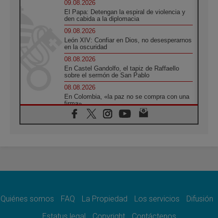
09.08.2026
El Papa: Detengan la espiral de violencia y
den cabida a la diplomacia
09.08.2026
León XIV: Confiar en Dios, no desesperarnos
en la oscuridad
08.08.2026
En Castel Gandolfo, el tapiz de Raffaello
sobre el sermón de San Pablo
08.08.2026
En Colombia, «la paz no se compra con una
firma»
08.08.2026
En Venezuela celebraron los 416 años del
Santo Cristo de La Grita
08.08.2026
El Papa: en Santa Ágata contemplamos la
victoria del amor sobre la muerte
08.08.2026
León XIV visitará el Santuario de la Madre
del Buen Consejo de Genazzano
Quiénes somos
FAQ
La Propiedad
Los servicios
Difusión
07.08.2026
Filipinas: el Vicariato Apostólico de Calapán
Estatus legal
Copyright
Contáctenos
se convierte en diócesis