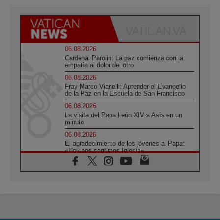
06.08.2026
Cardenal Parolin: La paz comienza con la
empatía al dolor del otro
06.08.2026
Fray Marco Vianelli: Aprender el Evangelio
de la Paz en la Escuela de San Francisco
06.08.2026
La visita del Papa León XIV a Asís en un
minuto
06.08.2026
El agradecimiento de los jóvenes al Papa:
«Hoy nos sentimos Iglesia»
06.08.2026
Líbano: Reanudan los coloquios en Roma en
medio de tensiones y ataques en el sur del
país
06.08.2026
Hiroshima y Nagasaki, 81 años después.
Comienzan "Diez Días Oración por la Paz"