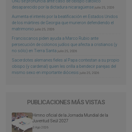
ONU se pronuncia ante caso de obispo católico
desaparecido por la dictadura nicaragüense
julio 25, 2026
Aumenta el interés por la beatificación en Estados Unidos
de los mártires de Georgia que murieron defendiendo el
matrimonio
julio 25, 2026
Franciscanos piden ayuda a Marco Rubio ante
persecución de colonos judíos que afecta a cristianos (y
no sólo) en Tierra Santa
julio 25, 2026
Sacerdotes alemanes fieles al Papa contestan a su propio
obispo (y cardenal) quien les orilla a bendecir parejas del
mismo sexo en importante diócesis
julio 25, 2026
PUBLICACIONES MÁS VISTAS
Himno oficial de la Jornada Mundial de la
Juventud Seúl 2027
3 Ago 2026