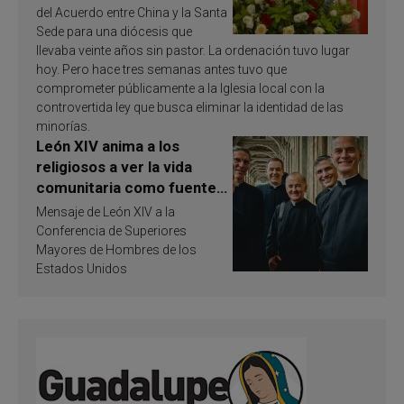
del Acuerdo entre China y la Santa
Sede para una diócesis que
llevaba veinte años sin pastor. La ordenación tuvo lugar
hoy. Pero hace tres semanas antes tuvo que
comprometer públicamente a la Iglesia local con la
controvertida ley que busca eliminar la identidad de las
minorías.
León XIV anima a los
religiosos a ver la vida
comunitaria como fuente
de inspiración y
Mensaje de León XIV a la
santificación
Conferencia de Superiores
Mayores de Hombres de los
Estados Unidos