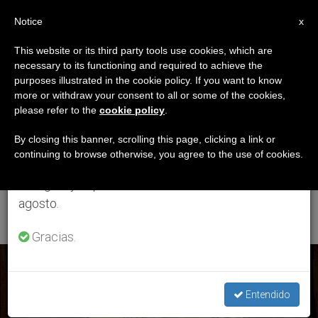
ES
Notice
×
x
Aviso importante
This website or its third party tools use cookies, which are
necessary to its functioning and required to achieve the
Del 27 de julio al 7 de agosto haremos la pausa
ETIQUETA
purposes illustrated in the cookie policy. If you want to know
anual, aprovechando que en el periodo de verano
Posts Tagged
more or withdraw your consent to all or some of the cookies,
please refer to the
cookie policy
.
se generan menos informaciones y también el
‘Vigésimo Tercer
consumo de las mismas disminuye.
By closing this banner, scrolling this page, clicking a link or
continuing to browse otherwise, you agree to the use of cookies.
Domingo Del Tiempo
Retomamos el trabajo ordinario de las ediciones
en inglés y español de ZENIT el lunes 10 de
Común’
agosto.
Gracias.
ÚLTIMAS NOTICIAS
Entendido