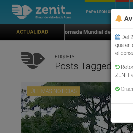
PAPA LEÓN XIV
ROMA
Av
ornada Mundial de la Juventud Seúl 2027
ONU se
ACTUALIDAD
Del 2
que en 
el cons
ETIQUETA
Posts Tagged ‘villa
Retom
ZENIT e
Graci
ÚLTIMAS NOTICIAS