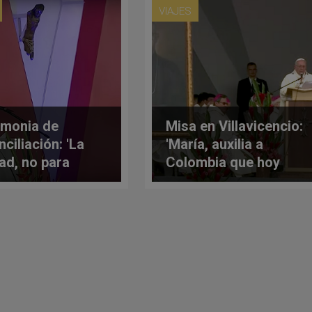
VIAJES
monia de
Misa en Villavicencio:
ciliación: 'La
'María, auxilia a
ad, no para
Colombia que hoy
arse sino para
quiere reconciliarse
onar'