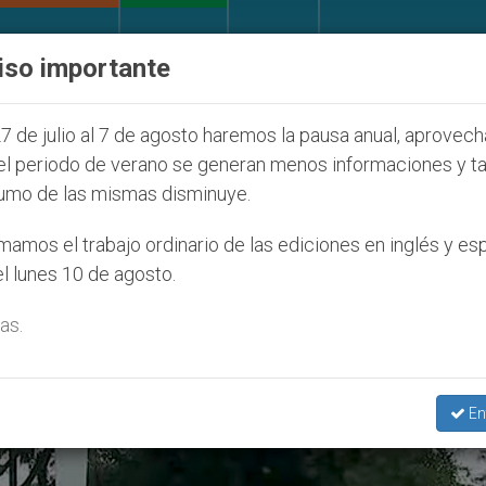
IGLESIA Y MUNDO
DOCUMENTOS
DONATIVOS
iso importante
 pronuncia ante caso de obispo católico desaparecido
7 de julio al 7 de agosto haremos la pausa anual, aprovec
el periodo de verano se generan menos informaciones y t
umo de las mismas disminuye.
vicencio’
amos el trabajo ordinario de las ediciones en inglés y es
l lunes 10 de agosto.
as.
En