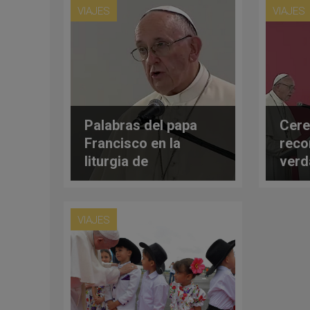
VIAJES
VIAJES
Palabras del papa
Cere
Francisco en la
recon
liturgia de
verd
reconciliación en
veng
Colombia – Texto
perd
completo
VIAJES