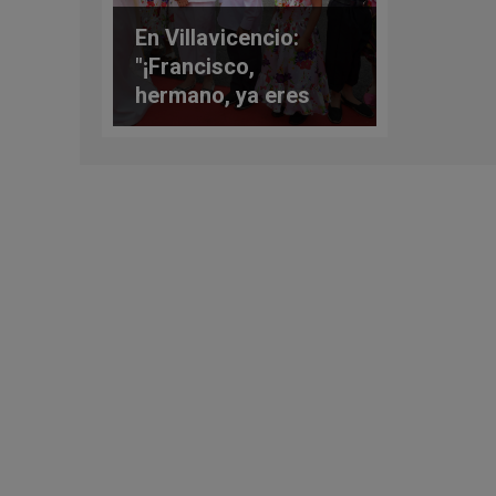
En Villavicencio:
"¡Francisco,
hermano, ya eres
colombiano!"