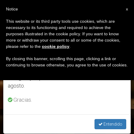
ES
Notice
×
x
Aviso importante
This website or its third party tools use cookies, which are
necessary to its functioning and required to achieve the
Del 27 de julio al 7 de agosto haremos la pausa
ETIQUETA
purposes illustrated in the cookie policy. If you want to know
anual, aprovechando que en el periodo de verano
Posts Tagged
more or withdraw your consent to all or some of the cookies,
please refer to the
cookie policy
.
se generan menos informaciones y también el
‘workshops’
consumo de las mismas disminuye.
By closing this banner, scrolling this page, clicking a link or
continuing to browse otherwise, you agree to the use of cookies.
Retomamos el trabajo ordinario de las ediciones
en inglés y español de ZENIT el lunes 10 de
ÚLTIMAS NOTICIAS
agosto.
Gracias.
Consejo Pontificio de la Cultura: III Congreso Internacional de
Música Sacra
Entendido