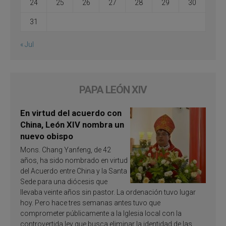
24
25
26
27
28
29
30
31
« Jul
PAPA LEÓN XIV
En virtud del acuerdo con
China, León XIV nombra un
nuevo obispo
Mons. Chang Yanfeng, de 42
años, ha sido nombrado en virtud
del Acuerdo entre China y la Santa
Sede para una diócesis que
llevaba veinte años sin pastor. La ordenación tuvo lugar
hoy. Pero hace tres semanas antes tuvo que
comprometer públicamente a la Iglesia local con la
controvertida ley que busca eliminar la identidad de las