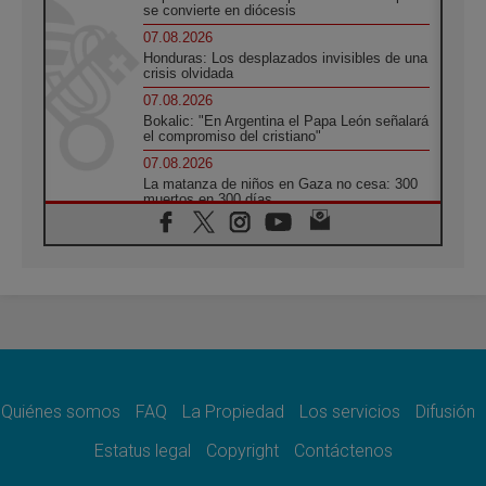
se convierte en diócesis
07.08.2026
Honduras: Los desplazados invisibles de una
crisis olvidada
07.08.2026
Bokalic: "En Argentina el Papa León señalará
el compromiso del cristiano"
07.08.2026
La matanza de niños en Gaza no cesa: 300
muertos en 300 días
07.08.2026
Tagle: La guerra desfigura el mundo, solo la
revelación de Dios lo transfigura
07.08.2026
Presentada la Trienal de Arte de las
Universidades Católicas: «Exercises in
Empathy»
07.08.2026
Fortunatus Nwachukwu: la comunicación
como misión al servicio del Evangelio
Quiénes somos
FAQ
La Propiedad
Los servicios
Difusión
07.08.2026
Estatus legal
Copyright
Contáctenos
SIGNIS 2026, dar voz a las religiosas en el
espacio público