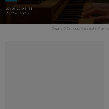
NOV 06, 2019 11:54
LARISSA I. LÓPEZ
Órgano © Cathopic/Alessandro Vicentin