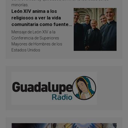
minorías.
León XIV anima a los
religiosos a ver la vida
comunitaria como fuente
de inspiración y
Mensaje de León XIV a la
santificación
Conferencia de Superiores
Mayores de Hombres de los
Estados Unidos