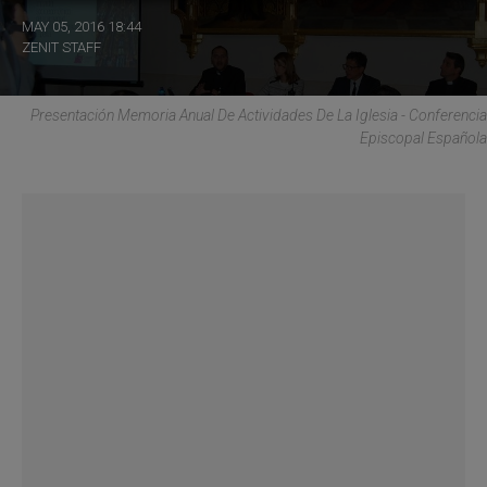
MAY 05, 2016 18:44
ZENIT STAFF
Presentación Memoria Anual De Actividades De La Iglesia - Conferencia
Episcopal Española