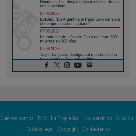
Honduras: Los desplazados invisibles de una
crisis olvidada
07.08.2026
Bokalic: "En Argentina el Papa León señalará
el compromiso del cristiano"
07.08.2026
La matanza de niños en Gaza no cesa: 300
muertos en 300 días
07.08.2026
Tagle: La guerra desfigura el mundo, solo la
revelación de Dios lo transfigura
07.08.2026
Presentada la Trienal de Arte de las
Universidades Católicas: «Exercises in
Empathy»
07.08.2026
Fortunatus Nwachukwu: la comunicación
como misión al servicio del Evangelio
07.08.2026
SIGNIS 2026, dar voz a las religiosas en el
espacio público
Quiénes somos
FAQ
La Propiedad
Los servicios
Difusión
07.08.2026
Estatus legal
Copyright
Contáctenos
Lanzan un proyecto de empoderamiento
digital para mujeres líderes en África