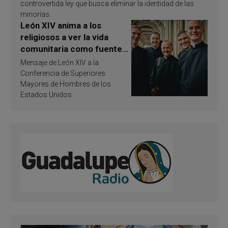
controvertida ley que busca eliminar la identidad de las
minorías.
León XIV anima a los
religiosos a ver la vida
comunitaria como fuente
de inspiración y
Mensaje de León XIV a la
santificación
Conferencia de Superiores
Mayores de Hombres de los
Estados Unidos