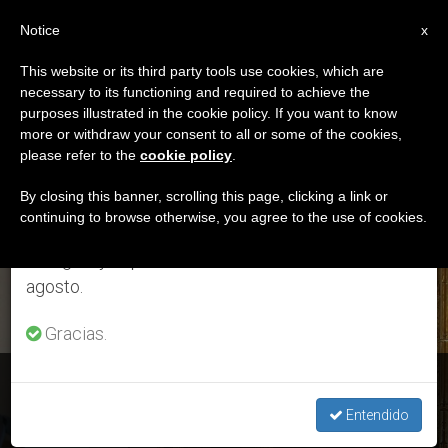
ES
Notice
×
x
Aviso importante
This website or its third party tools use cookies, which are
necessary to its functioning and required to achieve the
Del 27 de julio al 7 de agosto haremos la pausa
ETIQUETA
purposes illustrated in the cookie policy. If you want to know
anual, aprovechando que en el periodo de verano
Posts Tagged
more or withdraw your consent to all or some of the cookies,
please refer to the
cookie policy
.
se generan menos informaciones y también el
‘Xtantos’
consumo de las mismas disminuye.
By closing this banner, scrolling this page, clicking a link or
continuing to browse otherwise, you agree to the use of cookies.
Retomamos el trabajo ordinario de las ediciones
en inglés y español de ZENIT el lunes 10 de
ÚLTIMAS NOTICIAS
agosto.
Gracias.
España: El patrimonio de la Iglesia da riqueza a toda la
sociedad
Entendido