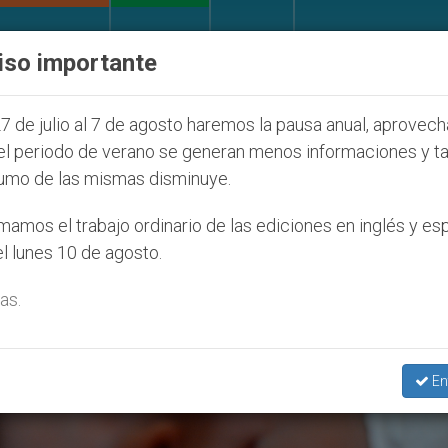
IGLESIA Y MUNDO
DOCUMENTOS
DONATIVOS
iso importante
ventud Seúl 2027
ONU se pronuncia ante caso d
7 de julio al 7 de agosto haremos la pausa anual, aprovec
el periodo de verano se generan menos informaciones y t
umo de las mismas disminuye.
o Life’
amos el trabajo ordinario de las ediciones en inglés y es
l lunes 10 de agosto.
as.
En