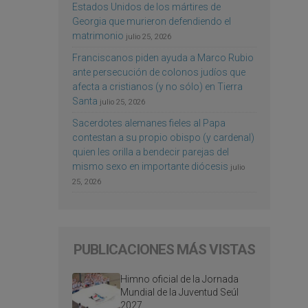
Estados Unidos de los mártires de
Georgia que murieron defendiendo el
matrimonio
julio 25, 2026
Franciscanos piden ayuda a Marco Rubio
ante persecución de colonos judíos que
afecta a cristianos (y no sólo) en Tierra
Santa
julio 25, 2026
Sacerdotes alemanes fieles al Papa
contestan a su propio obispo (y cardenal)
quien les orilla a bendecir parejas del
mismo sexo en importante diócesis
julio
25, 2026
PUBLICACIONES MÁS VISTAS
Himno oficial de la Jornada
Mundial de la Juventud Seúl
2027