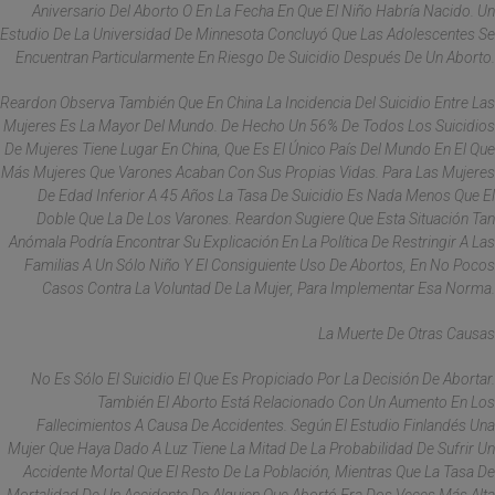
Aniversario Del Aborto O En La Fecha En Que El Niño Habría Nacido. Un
Estudio De La Universidad De Minnesota Concluyó Que Las Adolescentes Se
Encuentran Particularmente En Riesgo De Suicidio Después De Un Aborto.
Reardon Observa También Que En China La Incidencia Del Suicidio Entre Las
Mujeres Es La Mayor Del Mundo. De Hecho Un 56% De Todos Los Suicidios
De Mujeres Tiene Lugar En China, Que Es El Único País Del Mundo En El Que
Más Mujeres Que Varones Acaban Con Sus Propias Vidas. Para Las Mujeres
De Edad Inferior A 45 Años La Tasa De Suicidio Es Nada Menos Que El
Doble Que La De Los Varones. Reardon Sugiere Que Esta Situación Tan
Anómala Podría Encontrar Su Explicación En La Política De Restringir A Las
Familias A Un Sólo Niño Y El Consiguiente Uso De Abortos, En No Pocos
Casos Contra La Voluntad De La Mujer, Para Implementar Esa Norma.
La Muerte De Otras Causas
No Es Sólo El Suicidio El Que Es Propiciado Por La Decisión De Abortar.
También El Aborto Está Relacionado Con Un Aumento En Los
Fallecimientos A Causa De Accidentes. Según El Estudio Finlandés Una
Mujer Que Haya Dado A Luz Tiene La Mitad De La Probabilidad De Sufrir Un
Accidente Mortal Que El Resto De La Población, Mientras Que La Tasa De