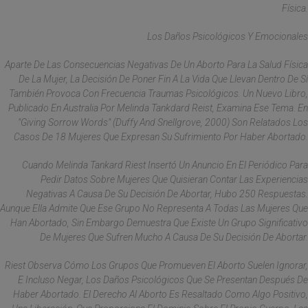
Física.
Los Daños Psicológicos Y Emocionales
Aparte De Las Consecuencias Negativas De Un Aborto Para La Salud Física
De La Mujer, La Decisión De Poner Fin A La Vida Que Llevan Dentro De Sí
También Provoca Con Frecuencia Traumas Psicológicos. Un Nuevo Libro,
Publicado En Australia Por Melinda Tankdard Reist, Examina Ese Tema. En
"Giving Sorrow Words" (Duffy And Snellgrove, 2000) Son Relatados Los
Casos De 18 Mujeres Que Expresan Su Sufrimiento Por Haber Abortado.
Cuando Melinda Tankard Riest Insertó Un Anuncio En El Periódico Para
Pedir Datos Sobre Mujeres Que Quisieran Contar Las Experiencias
Negativas A Causa De Su Decisión De Abortar, Hubo 250 Respuestas.
Aunque Ella Admite Que Ese Grupo No Representa A Todas Las Mujeres Que
Han Abortado, Sin Embargo Demuestra Que Existe Un Grupo Significativo
De Mujeres Que Sufren Mucho A Causa De Su Decisión De Abortar.
Riest Observa Cómo Los Grupos Que Promueven El Aborto Suelen Ignorar,
E Incluso Negar, Los Daños Psicológicos Que Se Presentan Después De
Haber Abortado. El Derecho Al Aborto Es Resaltado Como Algo Positivo,