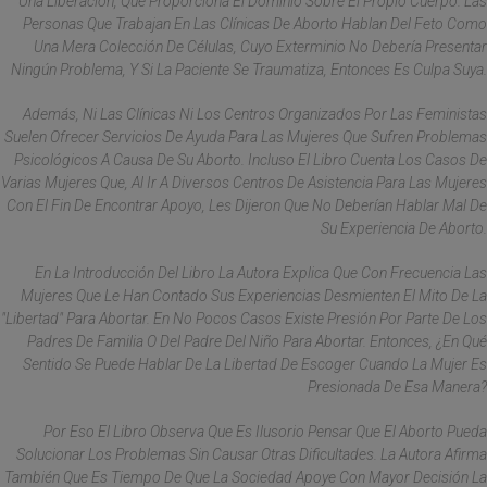
Una Liberación, Que Proporciona El Dominio Sobre El Propio Cuerpo. Las
Personas Que Trabajan En Las Clínicas De Aborto Hablan Del Feto Como
Una Mera Colección De Células, Cuyo Exterminio No Debería Presentar
Ningún Problema, Y Si La Paciente Se Traumatiza, Entonces Es Culpa Suya.
Además, Ni Las Clínicas Ni Los Centros Organizados Por Las Feministas
Suelen Ofrecer Servicios De Ayuda Para Las Mujeres Que Sufren Problemas
Psicológicos A Causa De Su Aborto. Incluso El Libro Cuenta Los Casos De
Varias Mujeres Que, Al Ir A Diversos Centros De Asistencia Para Las Mujeres
Con El Fin De Encontrar Apoyo, Les Dijeron Que No Deberían Hablar Mal De
Su Experiencia De Aborto.
En La Introducción Del Libro La Autora Explica Que Con Frecuencia Las
Mujeres Que Le Han Contado Sus Experiencias Desmienten El Mito De La
"libertad" Para Abortar. En No Pocos Casos Existe Presión Por Parte De Los
Padres De Familia O Del Padre Del Niño Para Abortar. Entonces, ¿en Qué
Sentido Se Puede Hablar De La Libertad De Escoger Cuando La Mujer Es
Presionada De Esa Manera?
Por Eso El Libro Observa Que Es Ilusorio Pensar Que El Aborto Pueda
Solucionar Los Problemas Sin Causar Otras Dificultades. La Autora Afirma
También Que Es Tiempo De Que La Sociedad Apoye Con Mayor Decisión La