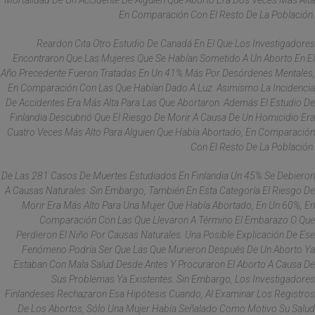
Mortalidad De Un Accidente De Alguien Que Abortó Era Dos Veces Más Alta
En Comparación Con El Resto De La Población.
Reardon Cita Otro Estudio De Canadá En El Que Los Investigadores
Encontraron Que Las Mujeres Que Se Habían Sometido A Un Aborto En El
Año Precedente Fueron Tratadas En Un 41% Más Por Desórdenes Mentales,
En Comparación Con Las Que Habían Dado A Luz. Asimismo La Incidencia
De Accidentes Era Más Alta Para Las Que Abortaron. Además El Estudio De
Finlandia Descubrió Que El Riesgo De Morir A Causa De Un Homicidio Era
Cuatro Veces Más Alto Para Alguien Que Había Abortado, En Comparación
Con El Resto De La Población.
De Las 281 Casos De Muertes Estudiados En Finlandia Un 45% Se Debieron
A Causas Naturales. Sin Embargo, También En Esta Categoría El Riesgo De
Morir Era Más Alto Para Una Mujer Que Había Abortado, En Un 60%, En
Comparación Con Las Que Llevaron A Término El Embarazo O Que
Perdieron El Niño Por Causas Naturales. Una Posible Explicación De Ese
Fenómeno Podría Ser Que Las Que Murieron Después De Un Aborto Ya
Estaban Con Mala Salud Desde Antes Y Procuraron El Aborto A Causa De
Sus Problemas Ya Existentes. Sin Embargo, Los Investigadores
Finlandeses Rechazaron Esa Hipótesis Cuando, Al Examinar Los Registros
De Los Abortos, Sólo Una Mujer Había Señalado Como Motivo Su Salud