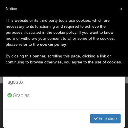
ES
Notice
×
x
Aviso importante
This website or its third party tools use cookies, which are
necessary to its functioning and required to achieve the
Del 27 de julio al 7 de agosto haremos la pausa
DÍA
purposes illustrated in the cookie policy. If you want to know
anual, aprovechando que en el periodo de verano
Agosto 16th, 2000
more or withdraw your consent to all or some of the cookies,
please refer to the
cookie policy
.
se generan menos informaciones y también el
consumo de las mismas disminuye.
By closing this banner, scrolling this page, clicking a link or
continuing to browse otherwise, you agree to the use of cookies.
ÚLTIMAS NOTICIAS
Retomamos el trabajo ordinario de las ediciones
en inglés y español de ZENIT el lunes 10 de
agosto.
ABORTO: una opción peligrosa para la mujer
Gracias.
AUG 16, 2000 00:00
ZENIT STAFF
Entendido