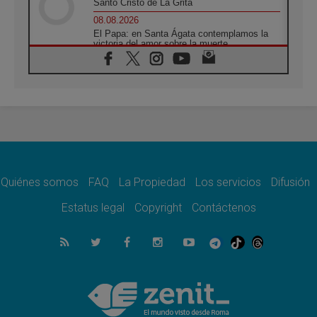
Santo Cristo de La Grita
08.08.2026
El Papa: en Santa Ágata contemplamos la
victoria del amor sobre la muerte
08.08.2026
León XIV visitará el Santuario de la Madre
del Buen Consejo de Genazzano
07.08.2026
Filipinas: el Vicariato Apostólico de Calapán
se convierte en diócesis
07.08.2026
Honduras: Los desplazados invisibles de una
crisis olvidada
Quiénes somos
FAQ
La Propiedad
Los servicios
Difusión
07.08.2026
Bokalic: "En Argentina el Papa León señalará
Estatus legal
Copyright
Contáctenos
el compromiso del cristiano"
07.08.2026
La matanza de niños en Gaza no cesa: 300
muertos en 300 días
07.08.2026
Tagle: La guerra desfigura el mundo, solo la
revelación de Dios lo transfigura