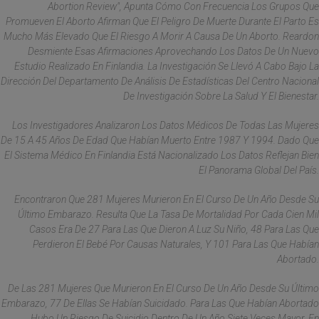
Abortion Review", Apunta Cómo Con Frecuencia Los Grupos Que
Promueven El Aborto Afirman Que El Peligro De Muerte Durante El Parto Es
Mucho Más Elevado Que El Riesgo A Morir A Causa De Un Aborto. Reardon
Desmiente Esas Afirmaciones Aprovechando Los Datos De Un Nuevo
Estudio Realizado En Finlandia. La Investigación Se Llevó A Cabo Bajo La
Dirección Del Departamento De Análisis De Estadísticas Del Centro Nacional
De Investigación Sobre La Salud Y El Bienestar.
Los Investigadores Analizaron Los Datos Médicos De Todas Las Mujeres
De 15 A 45 Años De Edad Que Habían Muerto Entre 1987 Y 1994. Dado Que
El Sistema Médico En Finlandia Está Nacionalizado Los Datos Reflejan Bien
El Panorama Global Del País.
Encontraron Que 281 Mujeres Murieron En El Curso De Un Año Desde Su
Último Embarazo. Resulta Que La Tasa De Mortalidad Por Cada Cien Mil
Casos Era De 27 Para Las Que Dieron A Luz Su Niño, 48 Para Las Que
Perdieron El Bebé Por Causas Naturales, Y 101 Para Las Que Habían
Abortado.
De Las 281 Mujeres Que Murieron En El Curso De Un Año Desde Su Último
Embarazo, 77 De Ellas Se Habían Suicidado. Para Las Que Habían Abortado
Hubo Un Riesgo De Suicidio Dentro De Un Año Siete Veces Mayor, En