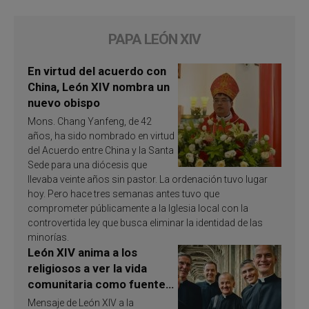
PAPA LEÓN XIV
En virtud del acuerdo con
China, León XIV nombra un
nuevo obispo
Mons. Chang Yanfeng, de 42
años, ha sido nombrado en virtud
del Acuerdo entre China y la Santa
Sede para una diócesis que
llevaba veinte años sin pastor. La ordenación tuvo lugar
hoy. Pero hace tres semanas antes tuvo que
comprometer públicamente a la Iglesia local con la
controvertida ley que busca eliminar la identidad de las
minorías.
León XIV anima a los
religiosos a ver la vida
comunitaria como fuente
de inspiración y
Mensaje de León XIV a la