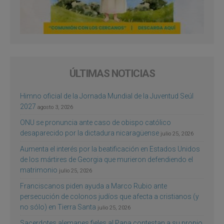
ÚLTIMAS NOTICIAS
Himno oficial de la Jornada Mundial de la Juventud Seúl
2027
agosto 3, 2026
ONU se pronuncia ante caso de obispo católico
desaparecido por la dictadura nicaragüense
julio 25, 2026
Aumenta el interés por la beatificación en Estados Unidos
de los mártires de Georgia que murieron defendiendo el
matrimonio
julio 25, 2026
Franciscanos piden ayuda a Marco Rubio ante
persecución de colonos judíos que afecta a cristianos (y
no sólo) en Tierra Santa
julio 25, 2026
Sacerdotes alemanes fieles al Papa contestan a su propio