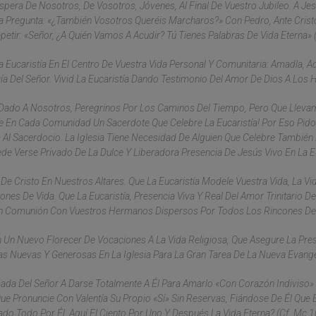
Espera De Nosotros, De Vosotros, Jóvenes, Al Final De Vuestro Jubileo. A Je
 Pregunta: «¿También Vosotros Queréis Marcharos?» Con Pedro, Ante Crist
ir: «Señor, ¿a Quién Vamos A Acudir? Tú Tienes Palabras De Vida Eterna» (
a Eucaristía En El Centro De Vuestra Vida Personal Y Comunitaria: Amadla, A
ía Del Señor. Vivid La Eucaristía Dando Testimonio Del Amor De Dios A Los
 Dado A Nosotros, Peregrinos Por Los Caminos Del Tiempo, Pero Que Lleva
e En Cada Comunidad Un Sacerdote Que Celebre La Eucaristía! Por Eso Pido
Al Sacerdocio. La Iglesia Tiene Necesidad De Alguien Que Celebre También
ede Verse Privado De La Dulce Y Liberadora Presencia De Jesús Vivo En La Eu
 Cristo En Nuestros Altares. Que La Eucaristía Modele Vuestra Vida, La Vi
es De Vida. Que La Eucaristía, Presencia Viva Y Real Del Amor Trinitario De
r En Comunión Con Vuestros Hermanos Dispersos Por Todos Los Rincones Del
 En Un Nuevo Florecer De Vocaciones A La Vida Religiosa, Que Asegure La Pre
as Nuevas Y Generosas En La Iglesia Para La Gran Tarea De La Nueva Evange
mada Del Señor A Darse Totalmente A Él Para Amarlo «con Corazón Indiviso» 
Que Pronuncie Con Valentía Su Propio «sí» Sin Reservas, Fiándose De Él Que E
o Todo Por Él, Aquí El Ciento Por Uno Y Después La Vida Eterna? (cf. Mc 1