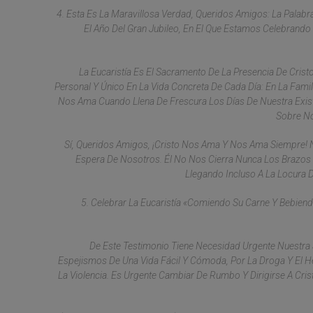
4. Esta Es La Maravillosa Verdad, Queridos Amigos: La Palabr
El Año Del Gran Jubileo, En El Que Estamos Celebrando
La Eucaristía Es El Sacramento De La Presencia De Cr
Personal Y Único En La Vida Concreta De Cada Día: En La Famili
Nos Ama Cuando Llena De Frescura Los Días De Nuestra Exist
Sobre No
Sí, Queridos Amigos, ¡Cristo Nos Ama Y Nos Ama Siempre
Espera De Nosotros. Él No Nos Cierra Nunca Los Brazos
Llegando Incluso A La Locura D
5. Celebrar La Eucaristía «comiendo Su Carne Y Bebiendo 
De Este Testimonio Tiene Necesidad Urgente Nuestra
Espejismos De Una Vida Fácil Y Cómoda, Por La Droga Y El He
La Violencia. Es Urgente Cambiar De Rumbo Y Dirigirse A Cri