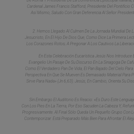
De Roma Y Presidente De La Conferencia Episcopal Italiana,
Cardenal James Francis Stafford, Presidente Del Pontificio
Así Mismo, Saludo Con Gran Deferencia Al Señor President
2. Hemos Llegado Al Culmen De La Jornada Mundial De L
Jesucristo, En El Hijo De Dios Que, Como Dice La Primera Le
Los Corazones Rotos; A Pregonar A Los Cautivos La Liberació
En Esta Celebración Eucarística Jesús Nos Introduce
Evangelio Un Pasaje De Su Discurso En La Sinagoga De Cafa
Como El Verdadero Pan De Vida, El Pan Bajado Del Cielo Para 
Perspectiva En Que Se Mueven Es Demasiado Material Para Po
Sirve Para Nada» (Jn 6,63). Jesús, En Cambio, Orienta Su Dis
Sin Embargo El Auditorio Es Reacio: «Es Duro Este Lengua
Con Los Pies En La Tierra, Por Eso Sacuden La Cabeza Y, Ref
Progresivamente. Al Final Sólo Queda Un Pequeño Grupo Con Lo
Contemporizar. Está Preparado Más Bien Para Afrontar El Al