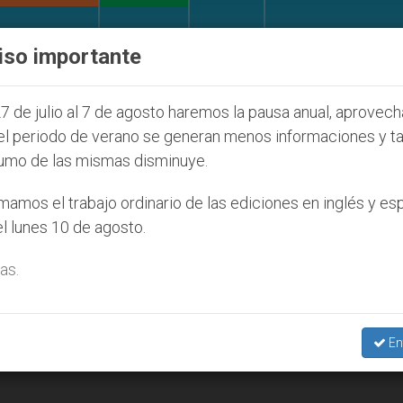
IGLESIA Y MUNDO
DOCUMENTOS
DONATIVOS
iso importante
e la Juventud Seúl 2027
ONU se pronuncia ante
7 de julio al 7 de agosto haremos la pausa anual, aprovec
el periodo de verano se generan menos informaciones y t
umo de las mismas disminuye.
amos el trabajo ordinario de las ediciones en inglés y es
l lunes 10 de agosto.
as.
En
, incluso cuando le decepcionamos