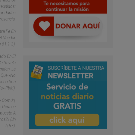
ambién Al
Reunidos;
toridades
resencia.
tra Fe En
 A Vendar
 61,1-3).
ado En El
Se Revela
enden. La
, Que «no
Dicho Son
a» (ibíd).
do Común,
Se Reduce
spuesto A
ros?» (Jn
6,67).