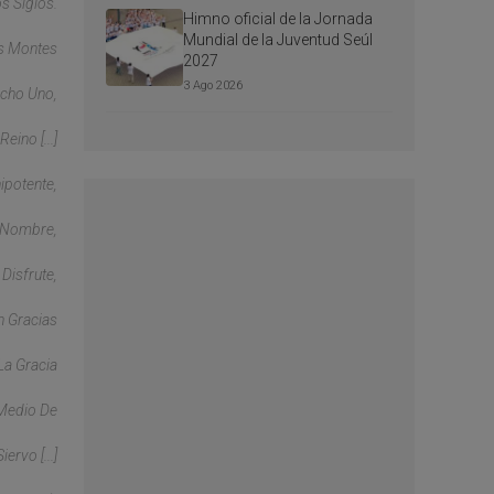
os Siglos.
Himno oficial de la Jornada
Mundial de la Juventud Seúl
os Montes
2027
3 Ago 2026
cho Uno,
ino [...]
ipotente,
u Nombre,
Disfrute,
n Gracias
La Gracia
 Medio De
iervo [...]