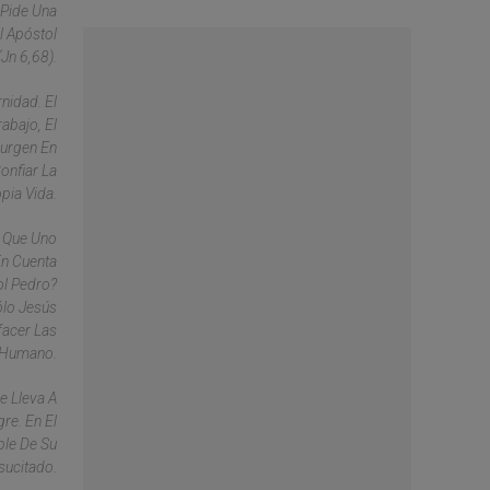
 Pide Una
l Apóstol
Jn 6,68).
nidad. El
abajo, El
Surgen En
onfiar La
pia Vida.
a Que Uno
En Cuenta
ol Pedro?
ólo Jesús
facer Las
 Humano.
e Lleva A
re. En El
ble De Su
sucitado.