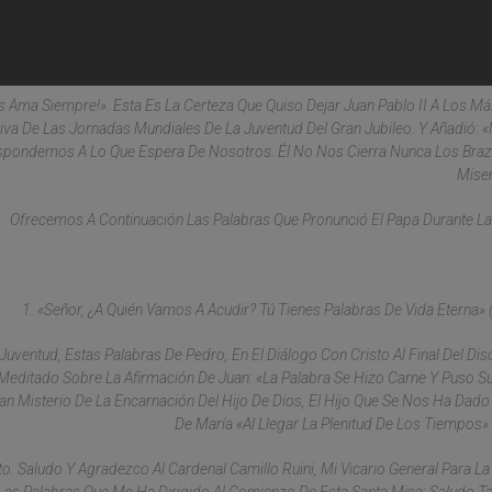
 Ama Siempre!». Esta Es La Certeza Que Quiso Dejar Juan Pablo II A Los M
siva De Las Jornadas Mundiales De La Juventud Del Gran Jubileo. Y Añadió:
pondemos A Lo Que Espera De Nosotros. Él No Nos Cierra Nunca Los Braz
Miser
Ofrecemos A Continuación Las Palabras Que Pronunció El Papa Durante La
1. «Señor, ¿a Quién Vamos A Acudir? Tú Tienes Palabras De Vida Eterna» (
ventud, Estas Palabras De Pedro, En El Diálogo Con Cristo Al Final Del Dis
Meditado Sobre La Afirmación De Juan: «La Palabra Se Hizo Carne Y Puso 
ran Misterio De La Encarnación Del Hijo De Dios, El Hijo Que Se Nos Ha Dado
De María «al Llegar La Plenitud De Los Tiempos» (
 Saludo Y Agradezco Al Cardenal Camillo Ruini, Mi Vicario General Para La