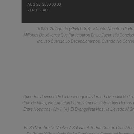
AUG 20, 2000 00:00
ZENIT STAFF
ROMA, 20 Agosto (ZENIT.org).- «¡Cristo Nos Ama Y Nos
Millones De Jóvenes Que Participaron En La Eucaristía Conclu
Incluso Cuando Lo Decepcionamos, Cuando No Corres
Queridos Jóvenes De La Decimoquinta Jornada Mundial De La Ju
«pan De Vida», Nos Afectan Personalmente. Estos Días Hemos 
Entre Nosotros» (Jn 1,14). El Evangelista Nos Ha Llevado Al G
En Su Nombre Os Vuelvo A Saludar A Todos Con Un Gran Afecto.