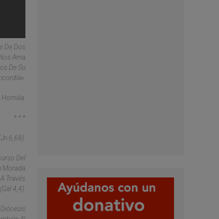
ás De Dos
 «Nos Ama
os De Su
icordia».
 Homilía.
* * *
Jn 6,68).
curso Del
Su Morada
 A Través
Gal 4,4).
 Diócesis