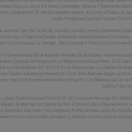
 Las Palabras Que Me Ha Dirigido Al Comienzo De Esta Santa Misa; Saludo T
 Consejo Para Los Laicos Y A Tantos Cardenales, Obispos Y Sacerdotes Aquí 
e De La República Y Al Jefe Del Gobierno Italiano, Así Como A Todas Las Au
Civiles Y Religiosas Que Nos Honran Con Su P
a Juventud. Ayer Por La Noche, Queridos Jóvenes, Hemos Reafirmado Nues
ctura De Hoy, El Padre Ha Enviado «a Anunciar La Buena Nueva A Los Pobres,
n Y A Los Reclusos La Libertad... Para Consolar A Todos Los Que Lloran» (Is
 En El Conocimiento De Un Aspecto Particular De Su Misterio. Hemos Escuch
rnaúm, Después Del Milagro De La Multiplicación De Los Panes, En El Cual 
Dar La Vida Al Mundo (cf. Jn 6,51). Es Un Discurso Que Los Oyentes No Enti
der Captar La Auténtica Intención De Cristo. Ellos Razonan Según La Carne
curso Hacia El Horizonte Inabarcable Del Espíritu: "Las Palabras Que Os He 
Espíritu Y Son Vid
je; ¿Quién Puede Escucharlo?» (Jn 6,60). Se Consideran Personas Con Senti
unfuñando, Se Marchan Uno Detrás De Otro. El Número De La Muchedumbre 
s Discípulos Más Fieles. Pero Respecto Al «pan De Vida» Jesús No Está Di
ejamiento Incluso De Los Más Cercanos: «¿También Vosotros Queréis Marcha