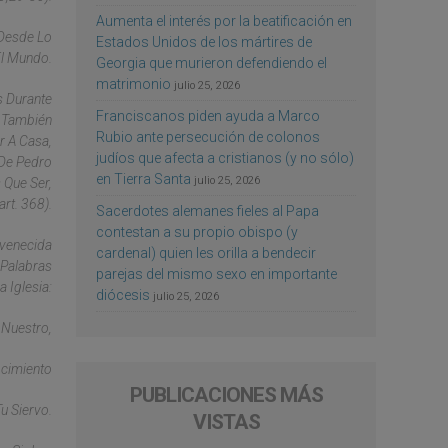
Aumenta el interés por la beatificación en
 Desde Lo
Estados Unidos de los mártires de
El Mundo.
Georgia que murieron defendiendo el
matrimonio
julio 25, 2026
s Durante
Franciscanos piden ayuda a Marco
e También
Rubio ante persecución de colonos
r A Casa,
judíos que afecta a cristianos (y no sólo)
 De Pedro
en Tierra Santa
julio 25, 2026
 Que Ser,
rt. 368).
Sacerdotes alemanes fieles al Papa
contestan a su propio obispo (y
uvenecida
cardenal) quien les orilla a bendecir
 Palabras
parejas del mismo sexo en importante
 Iglesia:
diócesis
julio 25, 2026
 Nuestro,
ocimiento
PUBLICACIONES MÁS
u Siervo.
VISTAS