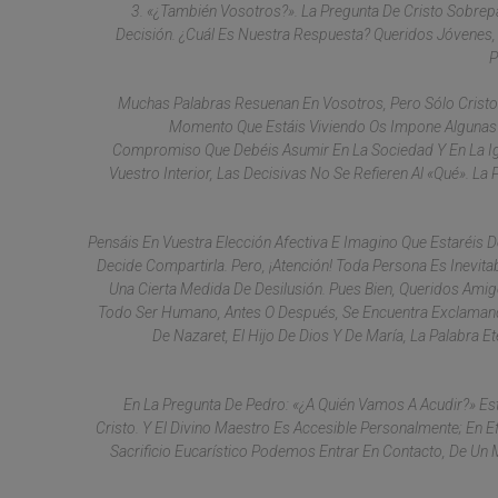
3. «¿También Vosotros?». La Pregunta De Cristo Sobrep
Decisión. ¿Cuál Es Nuestra Respuesta? Queridos Jóvenes,
P
Muchas Palabras Resuenan En Vosotros, Pero Sólo Cristo 
Momento Que Estáis Viviendo Os Impone Algunas Opc
Compromiso Que Debéis Asumir En La Sociedad Y En La Igl
Vuestro Interior, Las Decisivas No Se Refieren Al «qué». La 
Pensáis En Vuestra Elección Afectiva E Imagino Que Estaréis
Decide Compartirla. Pero, ¡atención! Toda Persona Es Inevit
Una Cierta Medida De Desilusión. Pues Bien, Queridos Am
Todo Ser Humano, Antes O Después, Se Encuentra Exclamando
De Nazaret, El Hijo De Dios Y De María, La Palabra 
En La Pregunta De Pedro: «¿A Quién Vamos A Acudir?» Es
Cristo. Y El Divino Maestro Es Accesible Personalmente; En E
Sacrificio Eucarístico Podemos Entrar En Contacto, De Un