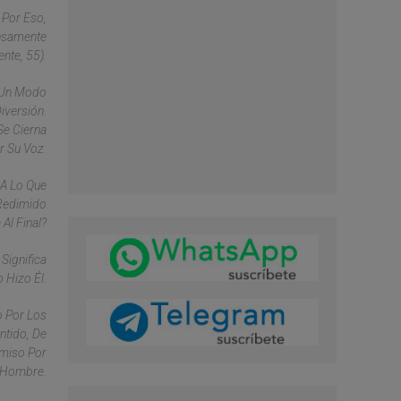
 Por Eso,
ensamente
ente, 55).
e Un Modo
iversión.
Se Cierna
r Su Voz.
A Lo Que
 Redimido
Al Final?
Significa
 Hizo Él.
o Por Los
ntido, De
omiso Por
l Hombre.