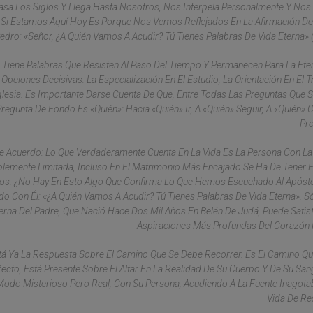
asa Los Siglos Y Llega Hasta Nosotros, Nos Interpela Personalmente Y Nos
 Si Estamos Aquí Hoy Es Porque Nos Vemos Reflejados En La Afirmación De
edro: «Señor, ¿a Quién Vamos A Acudir? Tú Tienes Palabras De Vida Eterna» (
Tiene Palabras Que Resisten Al Paso Del Tiempo Y Permanecen Para La Eter
iones Decisivas: La Especialización En El Estudio, La Orientación En El Tr
esia. Es Importante Darse Cuenta De Que, Entre Todas Las Preguntas Que 
Pregunta De Fondo Es «quién»: Hacia «quién» Ir, A «quién» Seguir, A «quién» C
Pro
 De Acuerdo: Lo Que Verdaderamente Cuenta En La Vida Es La Persona Con L
ablemente Limitada, Incluso En El Matrimonio Más Encajado Se Ha De Tener 
igos: ¿no Hay En Esto Algo Que Confirma Lo Que Hemos Escuchado Al Apóst
 Con Él: «¿A Quién Vamos A Acudir? Tú Tienes Palabras De Vida Eterna». S
Eterna Del Padre, Que Nació Hace Dos Mil Años En Belén De Judá, Puede Satis
Aspiraciones Más Profundas Del Corazón
tá Ya La Respuesta Sobre El Camino Que Se Debe Recorrer. Es El Camino Qu
fecto, Está Presente Sobre El Altar En La Realidad De Su Cuerpo Y De Su Sang
 Modo Misterioso Pero Real, Con Su Persona, Acudiendo A La Fuente Inagota
Vida De Re