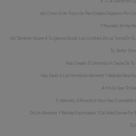
A Ti La Gloria Por L
Así Como Este Trozo De Pan Estaba Disperso Por L
Y Reunido Se Ha He
Así También Reúne A Tu Iglesia Desde Los Confines De La Tierra En Tu Re
Tú, Señor Omn
Has Creado El Universo A Causa De T
Has Dado A Los Hombres Alimento Y Bebida Para Su 
A Fin De Que Te De
Y, Además, A Nosotros Nos Has Concedido 
De Un Alimento Y Bebida Espirituales Y De Vida Eterna Por
Tu S