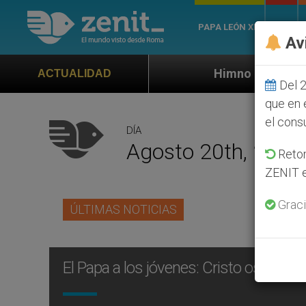
PAPA LEÓN XIV
ROMA
Av
Himno oficial de la Jornada Mundial d
ACTUALIDAD
Del 2
que en 
el cons
DÍA
Agosto 20th, 2000
Retom
ZENIT e
Graci
ÚLTIMAS NOTICIAS
El Papa a los jóvenes: Cristo os ama