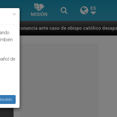
ES
×
MISIÓN
 caso de obispo católico desaparecido por la dictadu
hando
ambién
pañol de
tendido