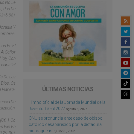
sús No Le
o, Pan De
Jn 6,68).
doradla Y
 Hombres.
mos En El
 Al Señor
 Hoy, Con
caristía!
da De Las
 Dios, Os
ÚLTIMAS NOTICIAS
 Planeta.
sencia De
Himno oficial de la Jornada Mundial de la
lización.
Juventud Seúl 2027
agosto 3, 2026
ONU se pronuncia ante caso de obispo
(cf. 1 Co
católico desaparecido por la dictadura
s Fiel En
nicaragüense
julio 25, 2026
0,29-30).