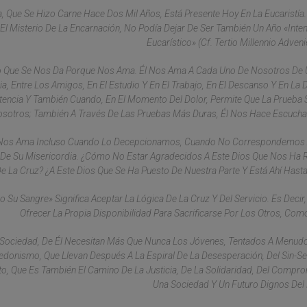
a, Que Se Hizo Carne Hace Dos Mil Años, Está Presente Hoy En La Eucaristía.
 El Misterio De La Encarnación, No Podía Dejar De Ser También Un Año «int
Eucarístico» (cf. Tertio Millennio Adveni
isto Que Se Nos Da Porque Nos Ama. Él Nos Ama A Cada Uno De Nosotros D
a, Entre Los Amigos, En El Estudio Y En El Trabajo, En El Descanso Y En La D
encia Y También Cuando, En El Momento Del Dolor, Permite Que La Prueba 
sotros; También A Través De Las Pruebas Más Duras, Él Nos Hace Escucha
! Nos Ama Incluso Cuando Lo Decepcionamos, Cuando No Correspondemos 
 De Su Misericordia. ¿Cómo No Estar Agradecidos A Este Dios Que Nos Ha
e La Cruz? ¿A Este Dios Que Se Ha Puesto De Nuestra Parte Y Está Ahí Hasta 
Su Sangre» Significa Aceptar La Lógica De La Cruz Y Del Servicio. Es Decir, 
Ofrecer La Propia Disponibilidad Para Sacrificarse Por Los Otros, Como
 Sociedad, De Él Necesitan Más Que Nunca Los Jóvenes, Tentados A Menud
donismo, Que Llevan Después A La Espiral De La Desesperación, Del Sin-Se
sto, Que Es También El Camino De La Justicia, De La Solidaridad, Del Compr
Una Sociedad Y Un Futuro Dignos De