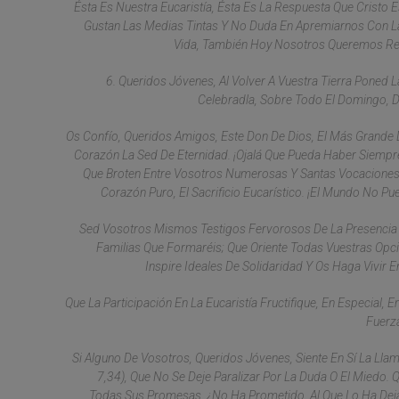
Ésta Es Nuestra Eucaristía, Ésta Es La Respuesta Que Cristo 
Gustan Las Medias Tintas Y No Duda En Apremiarnos Con La
Vida, También Hoy Nosotros Queremos Repet
6. Queridos Jóvenes, Al Volver A Vuestra Tierra Poned L
Celebradla, Sobre Todo El Domingo, D
Os Confío, Queridos Amigos, Este Don De Dios, El Más Grande
Corazón La Sed De Eternidad. ¡Ojalá Que Pueda Haber Siempr
Que Broten Entre Vosotros Numerosas Y Santas Vocaciones 
Corazón Puro, El Sacrificio Eucarístico. ¡El Mundo No Pu
Sed Vosotros Mismos Testigos Fervorosos De La Presencia De
Familias Que Formaréis; Que Oriente Todas Vuestras Opcion
Inspire Ideales De Solidaridad Y Os Haga Vivi
Que La Participación En La Eucaristía Fructifique, En Especial,
Fuerz
Si Alguno De Vosotros, Queridos Jóvenes, Siente En Sí La Lla
7,34), Que No Se Deje Paralizar Por La Duda O El Miedo. 
Todas Sus Promesas. ¿No Ha Prometido, Al Que Lo Ha Dejad