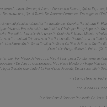
 Vuestros Rostros Jóvenes, A Vuestro Entusiasmo Sincero, Quiero Expresar,
n De La Juventud, Que A Través De Vosotros Permanece En La Iglesia Y En 
 Juventud! ¡Gracias A Dios Por Tantos Jóvenes Que Han Participado En Ella
Siguen Viviendo En La Fe Allí Donde Residen Y Trabajan. Estoy Seguro De Qu
 Han Precedido. Llevaréis El Anuncio De Cristo En El Nuevo Milenio. Al Volve
ón A La Comunidad Cristiana A La Que Pertenecéis. Desde Roma, La Ciudad
o Una Expresión De Santa Catalina De Siena, Os Dice: Si Sois Lo Que Tenéis
¡prenderéis Fuego Al Mundo Entero! (cf. Ca
 También Por Medio De Vosotros; Miro A Esta Iglesia Constantemente Rej
 Propósitos Y De Vuestro Compromiso. Miro Hacia El Futuro Y Hago Mías Las
Antigua Oración, Que Canta A La Vez Al Don De Jesús, De La Eucaristía Y De La
«Te Damos Gracias, Padre
Por La Vida Y El Con
Que Nos Diste A Conocer Por Medio De Jesús, T