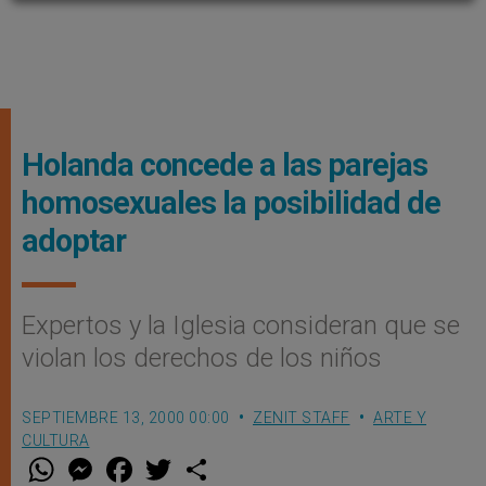
Holanda concede a las parejas
homosexuales la posibilidad de
adoptar
Expertos y la Iglesia consideran que se
violan los derechos de los niños
SEPTIEMBRE 13, 2000 00:00
ZENIT STAFF
ARTE Y
CULTURA
W
M
F
T
S
h
e
a
w
h