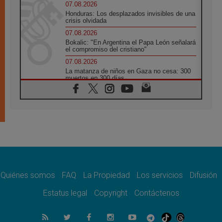
07.08.2026
Honduras: Los desplazados invisibles de una
crisis olvidada
07.08.2026
Bokalic: "En Argentina el Papa León señalará
el compromiso del cristiano"
07.08.2026
La matanza de niños en Gaza no cesa: 300
muertos en 300 días
07.08.2026
Tagle: La guerra desfigura el mundo, solo la
revelación de Dios lo transfigura
07.08.2026
Presentada la Trienal de Arte de las
Universidades Católicas: «Exercises in
Empathy»
07.08.2026
Fortunatus Nwachukwu: la comunicación
como misión al servicio del Evangelio
Quiénes somos
FAQ
La Propiedad
Los servicios
Difusión
07.08.2026
Estatus legal
Copyright
Contáctenos
SIGNIS 2026, dar voz a las religiosas en el
espacio público
07.08.2026
Lanzan un proyecto de empoderamiento