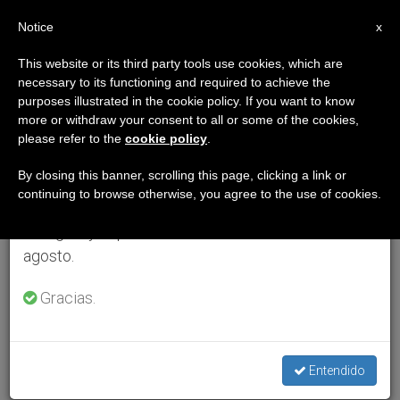
ES
Notice
×
x
Aviso importante
This website or its third party tools use cookies, which are
necessary to its functioning and required to achieve the
Del 27 de julio al 7 de agosto haremos la pausa
purposes illustrated in the cookie policy. If you want to know
anual, aprovechando que en el periodo de verano
more or withdraw your consent to all or some of the cookies,
please refer to the
cookie policy
.
se generan menos informaciones y también el
consumo de las mismas disminuye.
By closing this banner, scrolling this page, clicking a link or
continuing to browse otherwise, you agree to the use of cookies.
Retomamos el trabajo ordinario de las ediciones
en inglés y español de ZENIT el lunes 10 de
agosto.
Gracias.
Entendido