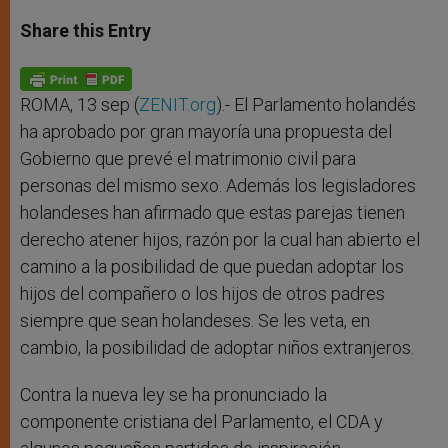
a
s
c
i
a
t
s
e
t
r
Share this Entry
s
e
b
t
e
A
n
o
e
p
g
o
r
p
e
k
r
ROMA, 13 sep (
ZENIT.org
).- El Parlamento holandés
ha aprobado por gran mayoría una propuesta del
Gobierno que prevé el matrimonio civil para
personas del mismo sexo. Además los legisladores
holandeses han afirmado que estas parejas tienen
derecho atener hijos, razón por la cual han abierto el
camino a la posibilidad de que puedan adoptar los
hijos del compañero o los hijos de otros padres
siempre que sean holandeses. Se les veta, en
cambio, la posibilidad de adoptar niños extranjeros.
Contra la nueva ley se ha pronunciado la
componente cristiana del Parlamento, el CDA y