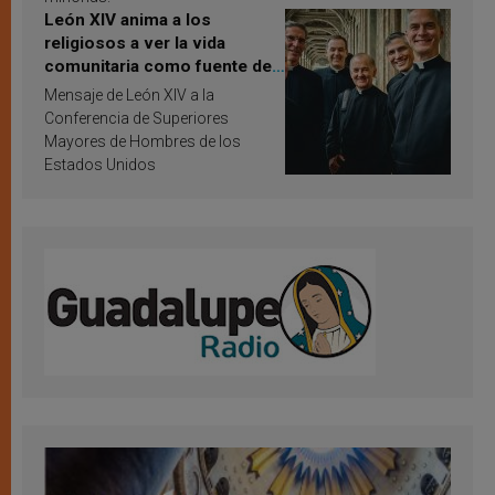
León XIV anima a los
religiosos a ver la vida
comunitaria como fuente de
inspiración y santificación
Mensaje de León XIV a la
Conferencia de Superiores
Mayores de Hombres de los
Estados Unidos