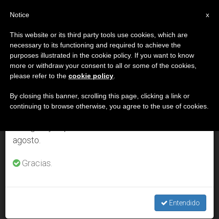
ES
Notice
×
x
Aviso importante
This website or its third party tools use cookies, which are
necessary to its functioning and required to achieve the
Del 27 de julio al 7 de agosto haremos la pausa
DÍA
purposes illustrated in the cookie policy. If you want to know
anual, aprovechando que en el periodo de verano
Septiembre 1st, 2000
more or withdraw your consent to all or some of the cookies,
please refer to the
cookie policy
.
se generan menos informaciones y también el
consumo de las mismas disminuye.
By closing this banner, scrolling this page, clicking a link or
continuing to browse otherwise, you agree to the use of cookies.
ÚLTIMAS NOTICIAS
Retomamos el trabajo ordinario de las ediciones
en inglés y español de ZENIT el lunes 10 de
agosto.
El Papa regresa de Castel Gandolfo con anticipación
respecto a otros años
Gracias.
SEP 01, 2000 00:00
ZENIT STAFF
Entendido