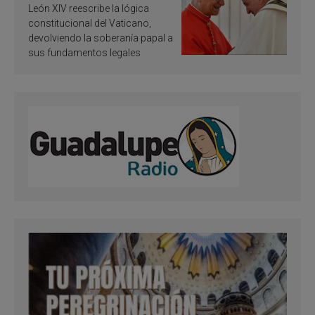
ley vaticana de Papa
León XIV reescribe la lógica
Francisco
constitucional del Vaticano,
devolviendo la soberanía papal a
sus fundamentos legales