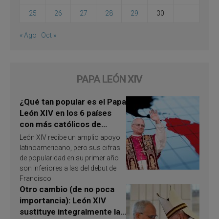
25
26
27
28
29
30
« Ago
Oct »
PAPA LEÓN XIV
¿Qué tan popular es el Papa
León XIV en los 6 países
con más católicos de
América Latina en 2026?
León XIV recibe un amplio apoyo
Publican resultados de
latinoamericano, pero sus cifras
investigación
de popularidad en su primer año
son inferiores a las del debut de
Francisco
Otro cambio (de no poca
importancia): León XIV
sustituye integralmente la