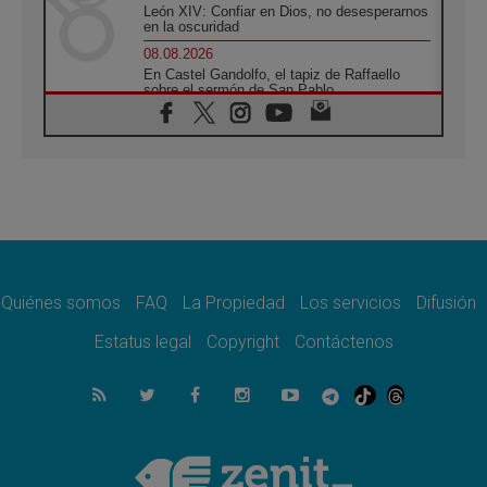
León XIV: Confiar en Dios, no desesperarnos
en la oscuridad
08.08.2026
En Castel Gandolfo, el tapiz de Raffaello
sobre el sermón de San Pablo
08.08.2026
En Colombia, «la paz no se compra con una
firma»
08.08.2026
En Venezuela celebraron los 416 años del
Santo Cristo de La Grita
08.08.2026
El Papa: en Santa Ágata contemplamos la
victoria del amor sobre la muerte
Quiénes somos
FAQ
La Propiedad
Los servicios
Difusión
08.08.2026
León XIV visitará el Santuario de la Madre
Estatus legal
Copyright
Contáctenos
del Buen Consejo de Genazzano
07.08.2026
Filipinas: el Vicariato Apostólico de Calapán
se convierte en diócesis
07.08.2026
Honduras: Los desplazados invisibles de una
crisis olvidada