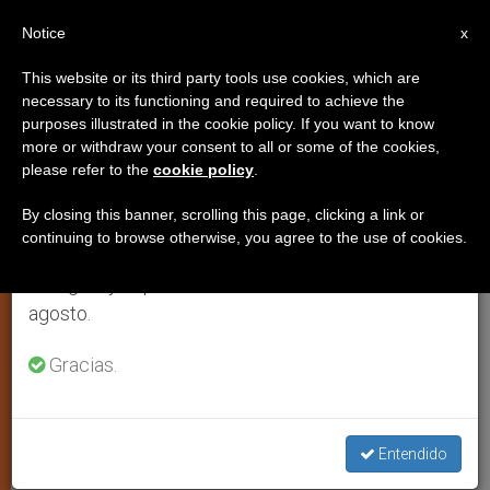
ES
Notice
×
x
Aviso importante
This website or its third party tools use cookies, which are
necessary to its functioning and required to achieve the
Del 27 de julio al 7 de agosto haremos la pausa
purposes illustrated in the cookie policy. If you want to know
80.000 jóvenes participarán en el
anual, aprovechando que en el periodo de verano
more or withdraw your consent to all or some of the cookies,
please refer to the
cookie policy
.
se generan menos informaciones y también el
Encuentro de Taizé en Barcelona
consumo de las mismas disminuye.
By closing this banner, scrolling this page, clicking a link or
continuing to browse otherwise, you agree to the use of cookies.
Retomamos el trabajo ordinario de las ediciones
Numerosa asistencia de jóvenes de los
en inglés y español de ZENIT el lunes 10 de
países del Este
agosto.
DICIEMBRE 22, 2000 00:00
ZENIT STAFF
ARTE Y
Gracias.
CULTURA
W
M
F
T
S
h
e
a
w
h
a
s
c
i
a
t
s
e
t
r
Entendido
Share this Entry
s
e
b
t
e