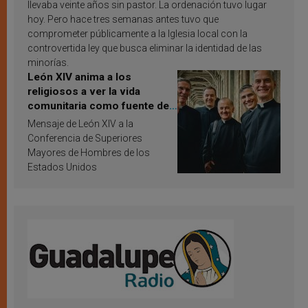
llevaba veinte años sin pastor. La ordenación tuvo lugar
hoy. Pero hace tres semanas antes tuvo que
comprometer públicamente a la Iglesia local con la
controvertida ley que busca eliminar la identidad de las
minorías.
León XIV anima a los
religiosos a ver la vida
comunitaria como fuente de
inspiración y santificación
Mensaje de León XIV a la
Conferencia de Superiores
Mayores de Hombres de los
Estados Unidos