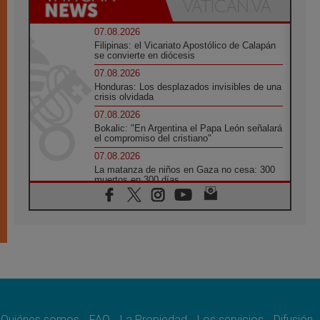
07.08.2026
Filipinas: el Vicariato Apostólico de Calapán
se convierte en diócesis
07.08.2026
Honduras: Los desplazados invisibles de una
crisis olvidada
07.08.2026
Bokalic: "En Argentina el Papa León señalará
el compromiso del cristiano"
07.08.2026
La matanza de niños en Gaza no cesa: 300
muertos en 300 días
07.08.2026
Tagle: La guerra desfigura el mundo, solo la
revelación de Dios lo transfigura
07.08.2026
Presentada la Trienal de Arte de las
Universidades Católicas: «Exercises in
Empathy»
07.08.2026
Fortunatus Nwachukwu: la comunicación
como misión al servicio del Evangelio
Quiénes somos
FAQ
La Propiedad
Los servicios
Difusión