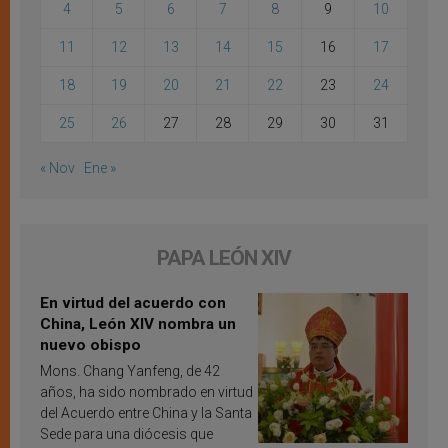
4
5
6
7
8
9
10
11
12
13
14
15
16
17
18
19
20
21
22
23
24
25
26
27
28
29
30
31
« Nov
Ene »
PAPA LEÓN XIV
En virtud del acuerdo con
China, León XIV nombra un
nuevo obispo
Mons. Chang Yanfeng, de 42
años, ha sido nombrado en virtud
del Acuerdo entre China y la Santa
Sede para una diócesis que