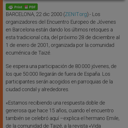
A
n
o
e
p
g
o
r
p
e
k
r
BARCELONA, 22 dic 2000 (
ZENIT.org
).- Los
organizadores del Encuentro Europeo de Jóvenes
en Barcelona están dando los últimos retoques a
esta tradicional cita, del próximo 28 de diciembre al
1 de enero de 2001, organizada por la comunidad
ecuménica de Taizé.
Se espera una participación de 80.000 jóvenes, de
los que 50.000 llegarán de fuera de España. Los
participantes serán acogidos en parroquias de la
ciudad condal y alrededores.
«Estamos recibiendo una respuesta doble de
generosa que hace 15 años, cuando el encuentro
también se celebró aquí –explica el hermano Emile,
de la comunidad de Taizé, a la revista «Vida