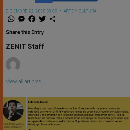
DICIEMBRE 22, 2000 00:00
ARTE Y CULTURA
W
M
F
T
S
h
e
a
w
h
a
s
c
i
a
t
s
e
t
r
Share this Entry
s
e
b
t
e
A
n
o
e
p
g
o
r
ZENIT Staff
p
e
k
r
View all articles